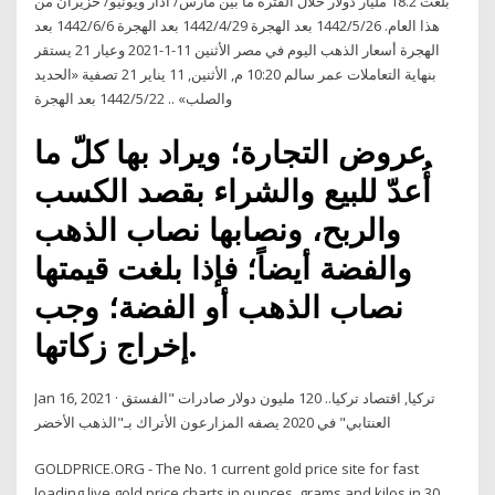
بلغت 18.2 مليار دولار خلال الفترة ما بين مارس/ آذار ويونيو/ حزيران من
هذا العام. 26‏‏/5‏‏/1442 بعد الهجرة 29‏‏/4‏‏/1442 بعد الهجرة 6‏‏/6‏‏/1442 بعد
الهجرة أسعار الذهب اليوم في مصر الأثنين 11-1-2021 وعيار 21 يستقر
بنهاية التعاملات عمر سالم 10:20 م, الأثنين, 11 يناير 21 تصفية «الحديد
والصلب» .. 22‏‏/5‏‏/1442 بعد الهجرة
عروض التجارة؛ ويراد بها كلّ ما
أُعدّ للبيع والشراء بقصد الكسب
والربح، ونصابها نصاب الذهب
والفضة أيضاً؛ فإذا بلغت قيمتها
نصاب الذهب أو الفضة؛ وجب
إخراج زكاتها.
Jan 16, 2021 · تركيا, اقتصاد تركيا.. 120 مليون دولار صادرات "الفستق
العنتابي" في 2020 يصفه المزارعون الأتراك بـ"الذهب الأخضر
GOLDPRICE.ORG - The No. 1 current gold price site for fast
loading live gold price charts in ounces, grams and kilos in 30