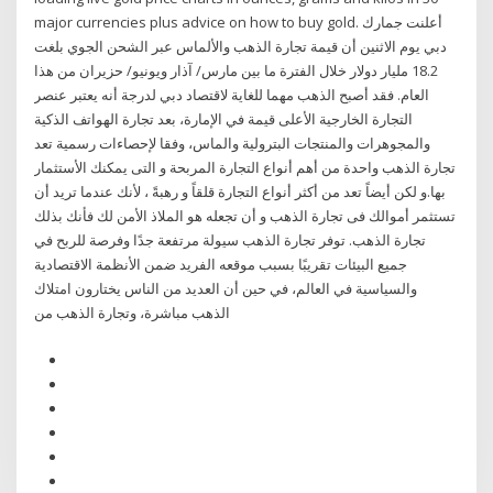
major currencies plus advice on how to buy gold. أعلنت جمارك
دبي يوم الاثنين أن قيمة تجارة الذهب والألماس عبر الشحن الجوي بلغت
18.2 مليار دولار خلال الفترة ما بين مارس/ آذار ويونيو/ حزيران من هذا
العام. فقد أصبح الذهب مهما للغاية لاقتصاد دبي لدرجة أنه يعتبر عنصر
التجارة الخارجية الأعلى قيمة في الإمارة، بعد تجارة الهواتف الذكية
والمجوهرات والمنتجات البترولية والماس، وفقا لإحصاءات رسمية تعد
تجارة الذهب واحدة من أهم أنواع التجارة المربحة و التى يمكنك الأستثمار
بها.و لكن أيضاً تعد من أكثر أنواع التجارة قلقاً و رهبةً ، لأنك عندما تريد أن
تستثمر أموالك فى تجارة الذهب و أن تجعله هو الملاذ الأمن لك فأنك بذلك
تجارة الذهب. توفر تجارة الذهب سيولة مرتفعة جدًا وفرصة للربح في
جميع البيئات تقريبًا بسبب موقعه الفريد ضمن الأنظمة الاقتصادية
والسياسية في العالم، في حين أن العديد من الناس يختارون امتلاك
الذهب مباشرة، وتجارة الذهب من