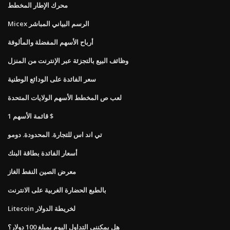
محرك الإطار المخطط
Micex الرسم البياني المباشر
أرباح الأسهم المفضلة والمألوفة
وظائف البيع بالتجزئة عبر الإنترنت من المنزل
سعر الفائدة على الودائع الوطنية
لعب ص المخطط الأسهم الولايات المتحدة
قائمة الأسهم 1 $
تي اند اس للتجارة. المحدودة. دومو
أسعار الفائدة بطاقة البنك
معرض الصين النفط الغاز
بالطبع الحضارة الغربية على الانترنت
Litecoin لخريطة الدولار
هل يمكنني التداول اليوم بمبلغ 100 دولار؟