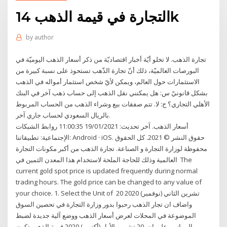
التجارة في قيمة الذهب 14k
by
author
تجارة الذهب. لا تخلو أيّة أخبار اقتصاديّة من ذكر أسعار الذهب اليوميّة في
البورصات العالميّة، ذلك أنّ تجارة الذّهب تستحوذ على نسبة كبيرة من
الاستثمارات حول العالم، ويمكن لأيّ شخص استثمار أمواله في الذهب
بشكل قانونيّ س: هل يمكنني نقل الذهب إلى حساب ذهب آخر في البنك
الأهلي التجاري؟ ج: لا. تتم صفقات بيع وشراء الذهب من الحساب المربوط
بالريال السعودي لحساب جاري آخر.
أسعار الذهب. آخر تحديث: 19/01/2021 11:00:35 روابط الشبكات
الإجتماعية: تطبيقاتنا: Android · iOS. حقوق النشر © 2021. كل الحقوق
محفوظة لوزارة التجارة و الصناعة. تجارة الذهب من أكبر مكونات التجارة
العالمية وذلك للحاجة الملحة لاستخدام هذا المعدن الثمين في The
current gold spot price is updated frequently during normal
trading hours. The gold price can be changed to any value of
your choice. 1. Select the Unit of 20 تشرين الثاني (نوفمبر) 2020
واضاف ان تجار الذهب رحبوا بدور وزارة التجارة في تحصين السوق
الموضوعة في المحلات لعرض أسعار الذهب ووضع آلية جديدة لضبط
الموازين على ان 20 تشرين الأول (أكتوبر) 2020 قيمة الذهب تكون