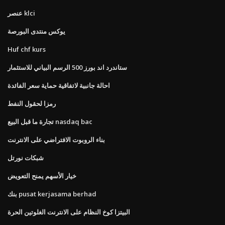
عنصر klci
يوكس منتدى البورصة
Huf chf kurs
ستاندرد اند بورز 500 الرسم البياني للاستثمار
احالة جانبية لاتفاقية حماية سعر الفائدة
رمزا لحقول النفط
تجارة ما قبل البيع nasdaq bac
بناء الروبوت الافتراضي على الانترنت
شبكات نورتل
خيار الأسهم يمنح التعويض
بنك pusat kerjasama berhad
البيتزا كوخ النظام على الانترنت الغلوتين الحرة