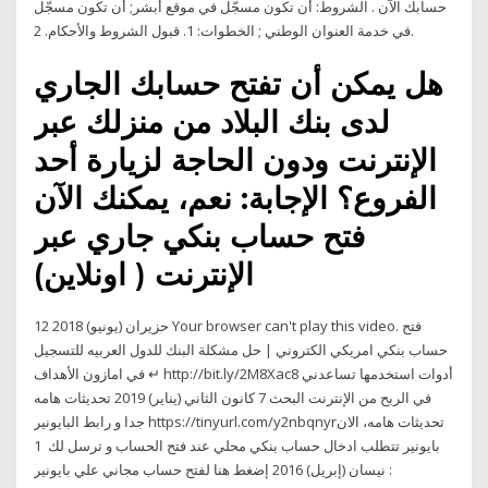
حسابك الآن . الشروط: أن تكون مسجّل في موقع أبشر; أن تكون مسجّل
في خدمة العنوان الوطني ; الخطوات: 1. قبول الشروط والأحكام. 2.
هل يمكن أن تفتح حسابك الجاري
لدى بنك البلاد من منزلك عبر
الإنترنت ودون الحاجة لزيارة أحد
الفروع؟ الإجابة: نعم، يمكنك الآن
فتح حساب بنكي جاري عبر
الإنترنت ( اونلاين)
12 حزيران (يونيو) 2018 Your browser can't play this video. فتح
حساب بنكي امريكي الكتروني | حل مشكلة البنك للدول العربيه للتسجيل
في امازون الأهداف ↵ http://bit.ly/2M8Xac8 أدوات استخدمها تساعدني
في الربح من الإنترنت البحث 7 كانون الثاني (يناير) 2019 تحديثات هامه
جدا و رابط البايونير https://tinyurl.com/y2nbqnyrتحديثات هامه، الان
بايونير تتطلب ادخال حساب بنكي محلي عند فتح الحساب و ترسل لك 1
نيسان (إبريل) 2016 إضغط هنا لفتح حساب مجاني علي بايونير :