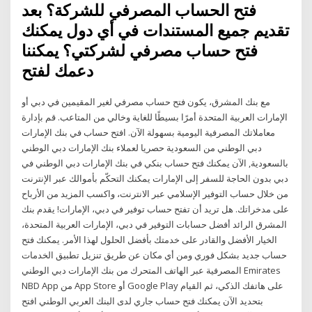
فتح الحساب المصرفي للشركة؟ بعد
تقديم جميع المستندات في أي دول يمكنك
فتح حساب مصرفي لشركتي؟ يمكننا
دعمك لفتح
مع بنك المشرق، يكون فتح حساب مصرفي لغير المقيمين في دبي أو
الإمارات العربية المتحدة أمرًا بسيطًا للغاية وخالي من المتاعب. قم بإدارة
معاملاتك المصرفية اليومية بسهولة الآن. افتح حساب في بنك الإمارات
دبي الوطني من السعودية حصريا لعملاء بنك الإمارات دبي الوطني
بالسعودية, الآن يمكنك فتح حساب بنكي في بنك الإمارات دبي الوطني في
دبي بدون الحاجة للسفر إلى الإمارات يمكنك التحكّم بأموالك عبر الإنترنت
من خلال حساب التوفير الإسلامي عبر الانترنت، واكسب المزيد من الأرباح
على مدخراتك. هل تريد أن تفتح حساب توفير في دبي، الإمارات! يقدم بنك
المشرق الرائد أفضل حسابات التوفير في دبي، الإمارات العربية المتحدة،
الخيار الأفضل والقادر على خدمتك بأفضل الحلول لهذا الأمر. يمكنك فتح
حساب جديد بشكل فوري ومن أي مكان عن طريق تنزيل تطبيق الخدمات
المصرفية عبر الهاتف المتحرك من بنك الإمارات دبي الوطني Emirates
NBD App من App Store أو Google Play على هاتفك الذكي، ثم القيام
بتحديد الآن يمكنك فتح حساب جاري لدى البنك العربي الوطني افتح