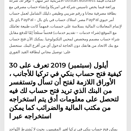
الامريكية أمر سهل ؟ توفر لك شركة GoStart Business خدمات قيمّة
ورائعة فيما يخص تاسيس شركة في امريكا وإنشاء حساب مصرفي مع
بطاقة مصرفية مجانا و رقم ضريبي وظيفي دليلك الشامل لعمل حساب
باي بال PayPal – مصر. امتلاك حساب في باي بال PayPal أمر حيوي
لإتمام المعاملات المالية بسلاسة على خمسات، فمهماً كانت طبيعة تعاملك
مع الموقع (شراء خدمات – تقديم خدمات) فحتماً ستلجأ إمّا للدفع مقابل
شراء حساب مصمم ومخصص لمحبي التكنولوجيا. يمكنك الآن فتح حساب
مع بنك الاتحاد من هاتفك دون الحاجة لدخول أي من أفرع البنك. ستحصل
على: توصيل مجاني لبطاقة القيد الفوري
30 أيلول (سبتمبر) 2019 تعرف على
كيفية فتح حساب بنكي في تركيا للأجانب ،
الأوراق اللازمة لفتح أن تسأل وتستفسر
من البنك الذي تريد فتح حساب لك فيه
لتحصل على معلومات أدق يتم استخراجه
من مكتب المالية والضرائب كما يمكن
استخراجه عبر ا
يمكن فتح حساب بنكي في تركيا لغير المقيمين، بحيث لا يُشترط التّواجد