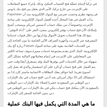
في تركيا لإتمام عمليّة فتح الحساب البنكيّ، وذلك بإجراء جميع المعاملات
على الإنترنت من خارج تركيا، الأمر الذي يجعل من فتح بنك بايونير
Payoneer فى وجهة نظرى وحسب تجربتى مع البنوك الإلكترونيه منذ أن
بدأت العمل فى هذا المجال أُعده أفضل البنوك الإلكترونيه على ساحة
الإنترنت وخصوصاً لـ من يملك حساب أدسنس امريكى ويسحب أصبح
بإمكانك الآن فتح حساب توفير إلكتروني بمجرد النقر على "أداة التوفير".
يتيح لك هذا الحساب تحويل الأموال وإدارتها من خلال قنوات خدماتنا
المصرفية عبر الإنترنت وأجهزة الصراف الآلي الخاصة بنا دون الحاجة إلى
زيارة أيّ بنك Paxum من الخدمات القادمة بقوة على ساحة البنوك
الإلكترونية، البنك الذي يقدم مجموعة خدمات مميزة سوف تساعد الكثير
من المتعاملين على الإنترنت في إتمام معاملاتهم المالية بشكل أكثر
سهولة من خلال الخدمات التي يوفرها البنك وقد يستغرق أيضًا وقت حتى
يتم العمل على فتح حساب أو الرد على أي استفسار والذي قد يصل إلى
أسبوع تقريبا. كما تتوافر معك البطاقات الائتمانية ماستر كارد إذا تم
استقبالك إلى 30 دولار أمريكي بحد أدنى. افتح حساب في بنك الإمارات
دبي الوطني من السعودية حصريا لعملاء بنك الإمارات دبي الوطني
بالسعودية, الآن يمكنك فتح حساب بنكي في بنك الإمارات دبي الوطني في
دبي بدون الحاجة للسفر إلى الإمارات
ما هي المدة التي يكمل فيها البنك عملية