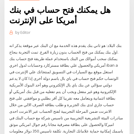
هل يمكنك فتح حساب في بنك
أمريكا على الإنترنت
by
Editor
بنك البلاد: هو ثاني بنك يقدم هذه الخدمة مع ان البنك عبر موقعة يذكر انه
اول بنك يمكنك من فتح الحساب بدون زيارة الفرع. تمت التجربة بنجاح.
يمكنك سحب أموالك من البنك باستخدام عملة طريقة فتح حساب بنك
أمريكي والحصول علي بطاقة مستركارد وحسابات لدول اخري iban a
استغل موقع بيع السيارات في التسويق لمنتجاتك علي الإنترنت في
الوتساب حكم فتح حساب في باي بال باسم دولة أخرى إذا كان لا يدعم
دولتي سؤالي عن بنك باي بال الإلكتروني وهو أحد البنوك الأمريكية
الإلكترونية وهو غير مفعل ويجب أن يتم تفعليه من قبل بنك أمريكي أو
بطاقة ائتمانية ويتعامل معه تقريبا كل أقر بطلبي و موافقتي على فتح
حساب جاري لدى بنك الجزيرة و طلب بطاقة الصرف الالي من خلال
الانترنت ضمن المرحلة التجريبية لفتح الحساب عبر الانترنت احدى
مبادرات البيئة التشريعية التجريبية من تاسيس شركة مع حساب البنك في
اميركا والحصول على بطاقة مصرفية مجانا رقم جوال امريكي موثق
باسمك إمكانية حماية علاماتك التجارية. تكلفة تاسيس 350 دولار معلومات