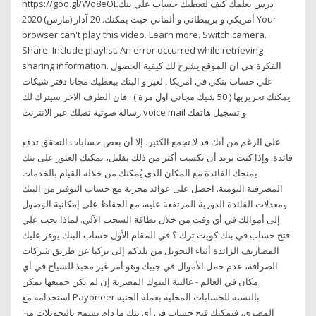
https://goo.gl/Wo8eOEدرس يعلمك كيف لتعطيك حساب علي بنك
أمريكي و بريبطاني و ألماني حيث يمكنك. 20 آذار (مارس) 2020 Your
browser can't play this video. Learn more. Switch camera.
Share. Include playlist. An error occurred while retrieving
sharing information. الفكرة هي ان الموقع يشرح لك كيفية الحصول
علي حساب بنكي في امريكا , لغير و البنك بيعطيك مجانا دفتر شيكات
يمكنك تحريريها ( 50 شيك مجاني اول مرة ) . فان الطرف الاخر سيترك لك
رسالة صوتية تصلك عبر الانترنت voice mail و تسجيل هاتفك
على الرغم من أنك قد لا تجمع الكثير، إلا أن بعض حسابات التحقق تدفع
فائدة. وإذا كنت تريد أن تكسب أكثر من ذلك بقليل، يمكنك العثور على بنك
يمنحك الفائدة مع المكان الذي يُمكنك من خلاله القيام بالخدمات
المصرفية اليومية. احصل على عوائد مجزية مع حساب التوفير من البنك
ومعدلات الفائدة الدورية المرتفعة عليه، مع الحفاظ على إمكانية الوصول
إلى أموالك في أي وقت من خلال بطاقة السحب الآلي. لماذا يجب علي
فتح حساب في بنك كويت ترك ؟ في المقام الأول حساب البنك يوفر عليك
المصاريف الزائدة أثناء التحويل من بلدكم إلى تركيا عن طريق شركات
الصرافة، عدم حمل الأموال في جيبك وهو أمر غير محبذ للسياح في أي
مكان في العالم - غالبية البنوك المصرية إن لم تكن جميعها يمكن
استخدامه مع Payoneer بالنسبة للحسابات المحلية بعملة الجنيه
المصري، فيمكنك فتح حساب في أي بنك ما دام يسمح بالتحويلات من