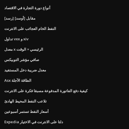
أنواع دورة التجارة في الاقتصاد
[رسد] مقابل [أوسد]
النفط الخام العجائب على الانترنت
تداول vxx و xiv
معدل x الرئيسي × الوقت
صافي مؤشر التوبيكس
معدل ضريبة دخل المستفيد
Asx الطاقة الآجلة
كيفية دفع الفاتورة المدفوعة مسبقا فكرة على الانترنت
تلاعب النفط المحيط الهادئ
أسعار النفط تستمر أسبوعين
Expedia دلتا على الانترنت في الاختيار