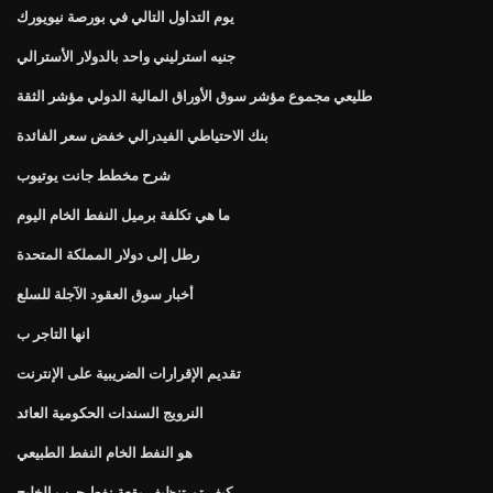
يوم التداول التالي في بورصة نيويورك
جنيه استرليني واحد بالدولار الأسترالي
طليعي مجموع مؤشر سوق الأوراق المالية الدولي مؤشر الثقة
بنك الاحتياطي الفيدرالي خفض سعر الفائدة
شرح مخطط جانت يوتيوب
ما هي تكلفة برميل النفط الخام اليوم
رطل إلى دولار المملكة المتحدة
أخبار سوق العقود الآجلة للسلع
انها التاجر ب
تقديم الإقرارات الضريبية على الإنترنت
النرويج السندات الحكومية العائد
هو النفط الخام النفط الطبيعي
كيف تم تنظيف بقعة نفط حرب الخليج