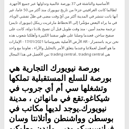
الأساسية والناشئة في 37 بورصة عالمية وتداولها عبر جميع الأجهزة.
لطالما كانت الغرافيتي جزءا من تاريخ نيويورك منذ أكثر من 50 عاما، غير
أنها باتت تنتشر في المدينة أكثر من أيّ وقت مضى في ظلّ تفشي الوباء،
في ما يراه البعض مؤشّرا إلى الانحطاط مارغريت رينكل (نيويورك تايمز)
ترجمة محمد أمين - منذ وقت طويل قبل أن تصبح بلادنا دولة، كانت على
صفيح ساخن. فعندما وصلنا على ظهر سفننا الكبيرة وأهلكنا شعوب هذه
الأرض الأصلية بفيروساتنا 17/01/2021 - الإمارات AR - نحن نريد باستمرار
ما هو أفضل لعملائنا وعندما يتعلق الأمر بالتحليل والآراء ، تعاوننا مع واحد
من الأفضل في هذا المجال: trading central.. trading central هي
بورصة نيويورك التجارية هي
بورصة للسلع المستقبلية تملكها
وتشغلها سي أم أي جروب في
شيكاغو.تقع في مانهاتن ، مدينة
نيويورك.يوجد لديها مكاتب في
بوسطن وواشنطن وأتلانتا وسان
فرانسيسكو ودبي ولندن وطوكيو.