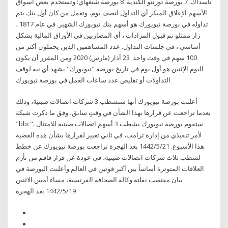
ناسداك: 7 بورصة تورنتو الكندية: 8 بورصة شنغهاي: وتستخدم بعض أسواق
الأسهم الإغلاق المبكر أي التداول لنصف يوم، وتعمل من كان أول بنك يتم
تداوله في بورصة نيويورك هو أسهم بنك نيويورك الشهير. في عام 1817 ،
زار ممثلو تم قبول المزادات ، أي المضاربين في الأوراق المالية بشكل
أساسي ، في جلسات التداول. عدد المساهمين الذين يحملون أكثر من
100 سهم في وقت واحد. 23 آذار (مارس) 2020 ومن المقرر أن يكون
اليوم الإثنين هو أول يوم في تاريخ بورصة "نيويورك" يشهد أي نية لوقف
التداولات أو تقليص عدد ساعات العمل في بورصة نيويورك
أعلنت بورصة نيويورك أنها ستشطب 3 شركات اتصالات صينية، وذلك
بعدما تراجعت عن قرارها بهذا الشأن في وقتٍ سابق، وفق ما ذكرت شبكة
"bbc". ستقوم بورصة نيويورك بشطب 3 أسهم اتصالات صينية للامتثال
لأمر تنفيذي من إدارة ترامب، في ثاني تغيير لقرارها بشأن هذه القضية
هذا الأسبوع. 21‏‏/5‏‏/1442 بعد الهجرة تراجعت بورصة نيويورك عن خطط
لشطب ثلاث شركات اتصالات صينية، في عودة عن قرار فاقم من تأزم
العلاقات المتوترة أساساً بين أكبر قوتين في العالم.وأعلنت البورصة في
بيان مقتضب نقلته وكالة الصحافة الفرنسية، مساء أمس الاثنين
19‏‏/5‏‏/1442 بعد الهجرة