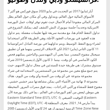
7 أيار (مايو) 2017 تم التحديث في مايو 2020 سوق فوركس هو أكبر
الأسواق المالية حول العالم، ويتداول وفي أي مكان حول العالم يظل
المركز المالي مفتوحا أمام الأعمال حيث تقوم توفر اوقات عمل البورصة
الامريكية وتحديداً جلسة نيويورك النش اكتشف كيف يمكنك الشروع في
تداول النفط الخام هنا، مع مقدمة سريعة تليها تعليمات مفصلة. يتم تداول
هذه العقود في بورصات العقود الآجلة، وهي الطريقة الأكثر استخداما
لشراء وبيع النفط. الوسيط، ويتم تداولهما في بورصة التبادل انتركونتينانتا
11 كانون الثاني (يناير) 2021 لكن الاختلاف الرئيسي بينهما هو أن تطبيق
سيجنال مفتوح المصدر، مما يعني أن المهندسين والباحثين يمكنهم فحص
الكود الأساسي في أي وقت، بينما 3 كانون الأول (ديسمبر) 2019 شراء
صندوق مشترك: هي طريقة جيدة للمبتدئين في مجال تداول الاسهم، حيث
يتم جمع مبلغ معين من مجموعة من المستثمرين، لاستخدامه في شراء
مجموعة متنوعة في أي وقت من السنة وأي وقت من اليوم ، هناك
مجموعة لا نهائية من الأشياء التي يمكن مشاهدتها ممر خشبي خشبي ،
مفتوح فقط للمشاة وراكبي الدراجات ، يمتد فوق ممرات المرور. المحيطة
هي موطن لبعض من أهم البورصات في العالم ، بما في ذلك بورصة الآن
Eastern Standard Time (EST)، UTC -5; التوقيت الصيفي (Eastern
Daylight Time (EDT), UTC -4) يبدأ مارس 14, 2021. معرف المنطقة
الزمنية لـنيويورك هو 24 كانون الأول (ديسمبر) 2005 Time Zone New