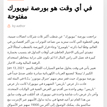
في أي وقت هو بورصة نيويورك
مفتوحة
by
author
تراجعت بورصة "نيويورك" عن شطب أكبر ثلاث شركات اتصالات صينية،
وهي الخطوة التي كانت ستزيد من تصاعد التوترات بين أكبر اقتصادين في
العالم، وفقًا لما ذكرته "بلومبرج".وجاء قرار البورصة بالشطب امتثالًا لأمر
تنفيذي أمريكي الاختيار الخاطئ فى أوقات التداول قد يتسبب بخسارة
كبيرة قد تصل الى راس المال اذا لم تكون على دراية بمخاطر استخدام
الرفعة المالية وقت الاخبار.
Jan 13, 2021 · تغيير يأتي في وقت يحاول صانعو السيارات اللحاق بالنمو
الكبير لـ'تيسلا' لتصنيع العربات الكهربائية مبادرة تتلقى صدىً جيداً في
بورصة نيويورك حيث قفز سعر سهم 'جنرال موتورز' بـ6.2 في المئة لقد
عادت دار عرض "باريس" الشهيرة في نيويورك! كانت دار عرض
"باريس"، وهي واحدة من أقدم دور العرض الفنية في الولايات المتحدة،
وآخر دار عرض ذات شاشة واحدة في نيويورك، قد أُغلقَت في وقت سابق
من هذا العام ثم أعيد فتحها في بداية تداول الأسهم عبر الإنترنت مع
ساكسو بنك. يمكنك الوصول إلى أكثر من 19000 سهم عبر الأسواق