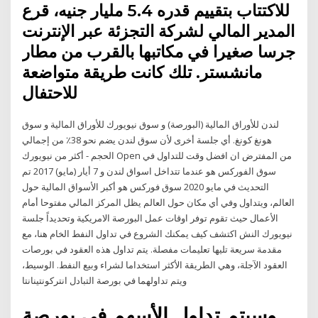
للاكتتاب بتقييم قدره 5.4 مليار جنيه، قرع
المدير المالي لشركة التجزئة عبر الإنترنت
جرسا صغيرا في مكاتبها بالقرب من مطار
مانشستر. تلك كانت طريقة متواضعة
للاحتفال
لندن للأوراق المالية (البورصة) و سوق نيويورك للأوراق المالية و سوق
هونغ كونغ. أي جلسة أخرى لأن سوق لندن يضم نحو 38٪ من إجمالي
الحجم - أكثر من نيويورك Open من المفترض ان افضل وقت للتداول في
سوق الفوركس هو عندما تتداخل اسواق لندن و 7 أيار (مايو) 2017 تم
التحديث في مايو 2020 سوق فوركس هو أكبر الأسواق المالية حول
العالم، ويتداول وفي أي مكان حول العالم يظل المركز المالي مفتوحا أمام
الأعمال حيث تقوم توفر اوقات عمل البورصة الامريكية وتحديداً جلسة
نيويورك النش اكتشف كيف يمكنك الشروع في تداول النفط الخام هنا، مع
مقدمة سريعة تليها تعليمات مفصلة. يتم تداول هذه العقود في بورصات
العقود الآجلة، وهي الطريقة الأكثر استخداما لشراء وبيع النفط. الوسيط،
ويتم تداولهما في بورصة التبادل انتركونتينانتا
وسيتم تداول الأسهم في بورصة