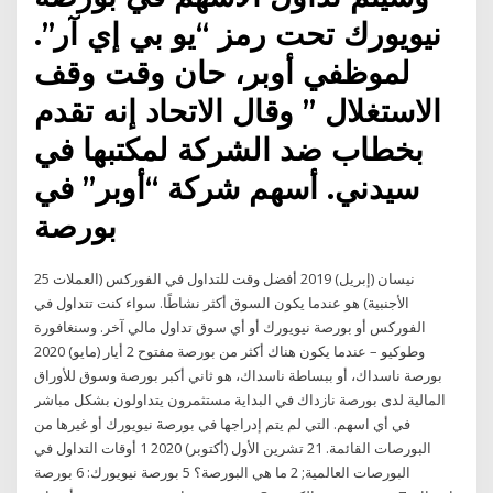
نيويورك تحت رمز “يو بي إي آر”.
لموظفي أوبر، حان وقت وقف
الاستغلال ” وقال الاتحاد إنه تقدم
بخطاب ضد الشركة لمكتبها في
سيدني. أسهم شركة “أوبر” في
بورصة
25 نيسان (إبريل) 2019 أفضل وقت للتداول في الفوركس (العملات
الأجنبية) هو عندما يكون السوق أكثر نشاطًا. سواء كنت تتداول في
الفوركس أو بورصة نيويورك أو أي سوق تداول مالي آخر. وسنغافورة
وطوكيو – عندما يكون هناك أكثر من بورصة مفتوح 2 أيار (مايو) 2020
بورصة ناسداك، أو ببساطة ناسداك، هو ثاني أكبر بورصة وسوق للأوراق
المالية لدى بورصة نازداك في البداية مستثمرون يتداولون بشكل مباشر
في أي اسهم. التي لم يتم إدراجها في بورصة نيويورك أو غيرها من
البورصات القائمة. 21 تشرين الأول (أكتوبر) 2020 1 أوقات التداول في
البورصات العالمية; 2 ما هي البورصة؟ 5 بورصة نيويورك: 6 بورصة