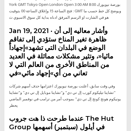
York GMT Tokyo Open London Open 3:00 AM 8:00 بورصة نيويورك
: فتح الساعة 15 وإغلاق الساعة 00 بتوقيت GMT ويوضح كل خط حسب ما
هو في الشارت او الرسم المرفق ادناه بداية كل سوق الاسيوي ث
Jan 19, 2021 · وأشار معاليه إلى أن
ظاهرة تغير المناخ ستؤدي إلى تفاقم
الوضع في البلدان التي تشهد»إجهاداً
مائيا«، وتثير مشكلات مماثلة في العديد
من المناطق الأخرى من العالم التي لا
تعاني من أي»إجهاد مائي«في
وفي وقت سابق، أعلنت بورصة نيويورك اعتزامها حذف أسهم شركات
"تشاينا تيليكوم كورب إل تي دي" و"تشاينا موبايل إل تي دي" و"تشاينا
يونيكوم هونج كونج إل تي دي" بموجب أمر من ترامب في نوفمبر الماضي
يحظر
عندما طرحت ذا هت جروب The Hut
Group في أيلول (سبتمبر) أسهمها