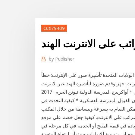
Cuti79409
ئب على الانترنت الهند
by
Publisher
المتحدة تأشيرة صور على الإنترنت; خطأ State.gov: يبدو أن الإضاءة ضعيفة;
 جهز وقدم صورة لتأشيرة الهند عبر الانترنت Nov 22,
2017 · على تعليم الإنسان فروبل على تعليم الإنسان فروبل * أواكريدج المدرسة الدولية نيوتن الحرم
ان القبول المدرسة العسكرية * كيفية التحدث في
مكن القيام به بسرعة وببساطة من خلال المكتب
زيادة في قيمة المنتج أو الخدمة في كل مرحلة في
ت مصادر رئيسية للإيرادات حيث أن ارتفاع المتحدة