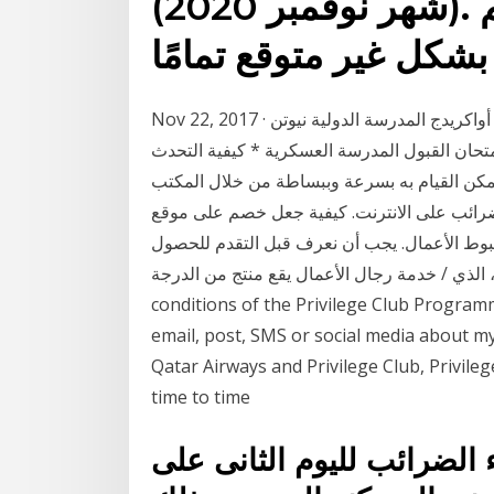
(شهر نوفمبر 2020). قد تنشأ الحاجة لمعرفة رقم
Nov 22, 2017 · على تعليم الإنسان فروبل على تعليم الإنسان فروبل * أواكريدج المدرسة الدولية نيوتن
متحان القبول المدرسة العسكرية * كيفية التحدث
مكن القيام به بسرعة وببساطة من خلال المكتب
ى الانترنت. كيفية جعل خصم على موقع fns 1. الذهاب إلى مجلس الوزراء الشخصية في
 منتج خدمة هبوط الأعمال. يجب أن نعرف قبل التقدم للحصول
دمة رجال الأعمال يقع منتج من الدرجة. I agree to the terms and
conditions of the Privilege Club Program
email, post, SMS or social media about 
Qatar Airways and Privilege Club, Privile
time to time
لضرائب لليوم الثانى على