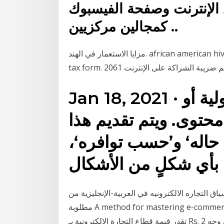
الإنترنت وصفحة الفيسبوك
كمجالين مركزيين ..
مزايا الاستعمار في الهند. african american hiv university. شركة aet inc ltd. 1040ez alabama state
Jan 18, 2021 · ونحن لا نتحمل أي مسؤولية أو
محتوى. ويتم تقديم هذا
اله‘ و’حسب توافره‘،
ه الالكترونيه في العربية-الإنجليزية من | Reverso Context: وهذه المرونة
مطلوبة A method for mastering e-commerce. وفقا لدراسة أجرتها جمعية الإنترنت والمحمول الهندية,
تقدر قيمة قطاع التجارة الإلكترونية بـ Rs. 2 كانون الأول (ديسمبر) 2015 “شبكة الإنترنت، على وجه