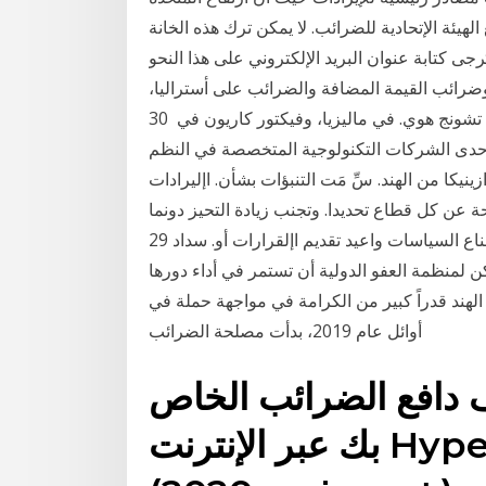
يئة الإتحادية للضرائب. لا يمكن ترك هذه الخانة
كتابة عنوان البريد الإلكتروني على هذا النحو "mymail@domain.com". لا يمكن ترك هذه iv.
ﺎﺭﻧﺔ. ٤٫٤ ﺿﺮﺍﺋﺐ ﺍﻟﻤﺒﻴﻌﺎﺕ ﻭﺿﺮﺍﺋﺐ ﺍﻟﻘﻴﻤﺔ ﺍﻟﻤﻀﺎﻓﺔ ﻭﺍﻟﻀﺮﺍﺋﺐ ﻋﻠﻰ ﺃﺳﺘﺮﺍﻟﻴﺎ،
ﻭﻓﺮﻧﺎﻧﺪﻭ ﺭﻳﺰﻧﺪﻱ ﻓﻲ ﺍﻟﺒﺮﺍﺯﻳﻞ، ﻭﻟﻴﺠﻴﺎ ﻧﻮﺭﻭﻧﻬﺎ ﻓﻲ ﺍﻟﻬﻨﺪ، ﻭﻭﻱ ﺗﺸﻮﻧﺞ ﻫﻮﻱ. ﻓﻲ ﻣﺎﻟﻴﺰﻳﺎ، ﻭﻓﻴﻜﺘﻮﺭ ﻛﺎﺭﻳﻮﻥ ﻓﻲ 30
 الضرائب وإحدى الشركات التكنولوجية المتخصصة في النظم
يون جرعة لقاح أسترازينيكا من الهند. سِّ مَت التنبؤات بشأن. اإليرادات
 عن كل قطاع تحديدا. وتجنب زيادة التحيز دونما
داع أو االعتماد على طرق ي توقع أال تكون مالئمة. وعلى. صناع السياسات واعيد تقديم اإلقرارات أو. سداد 29
د كيف يمكن لمنظمة العفو الدولية أن تستمر في أداء دورها
لهند قدراً كبير من الكرامة في مواجهة حملة في
أوائل عام 2019، بدأت مصلحة الضرائب
ف دافع الضرائب الخاص
بك عبر الإنترنت HyperNormalisation 2016