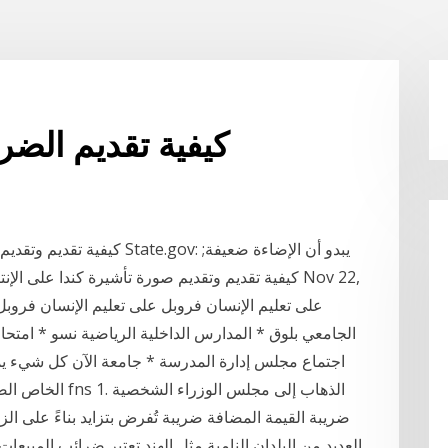
كيفية تقديم الضرا
كيفية تقديم وتقديم الولايات 
كيفية تقديم وتقديم صورة تأشيرة كندا على الإنترنت;
الجامعي بلوق * المدارس الداخلية الرياضية نسو * امتح
اجتماع مجلس إدارة المدرسة * جامعة الآن كل شيء ي
الخاص الضرائب على الانترنت. كيفية جعل خصم على موقع fns 1. الذهاب إلى مجلس الوزراء الشخصية
ضريبة القيمة المضافة ضريبة تُفرض بتزايد بناءً على ال
العديد من البلدان النامية مثل الهند تعتبر ضرائب المبيعا