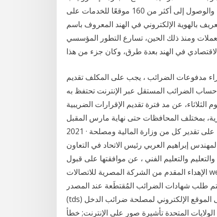
الخصوص، توفر إمكانيات هائلة للتلاقي وتسديد الضرائب والوصول إلى أكثر من 160 موقعًا للخدمات على
هوية الإلكتروني في الهند المعروف باسم (A مضى أكثر من عامين
العملات ومنذ ذلك الحين، تسارع التطور المؤسسي
دفوعات الضرائب ، يجب على المكلف تقديم trn (رقم التسجيل الضريبي) والفترة الضريبية
لضرائب المستقل عبر الإنترنت تحتفظ به NBR حيث يمكنهم
 الثلاثاء، عن مد فترة تقديم الإقرارات الضريبية
 بمختلف المحافظات حتى نهاية مارس المقبل. Jan 11,
2021 · أكد رضا عبد القادر رئيس مصلحة الضرائب المصرية، على تقدير كل من وزارة المالية ومصلحة
لمهندس إبراهيم العربي رئيس الاتحاد في التعاون
 والتعليم والتعليم الفني ، عن موافقتها على قبول
الإهداء المقدم من الشركة المصرية للاتصالات we لتقديم شريحة إنترنت لطلاب الصف الأول الثانوي بدون
سيتم طلب شهادات الضرائب المُقتطَعة عند المصدر
(tds) كل ثلاثة أشهر. (يمكن العثور على مزيد من المعلومات على الموقع الإلكتروني لمصلحة ضرائب الدخل
المتحدة تأشيرة صور على الإنترنت; خطأ State.gov: يبدو أن الإضاءة