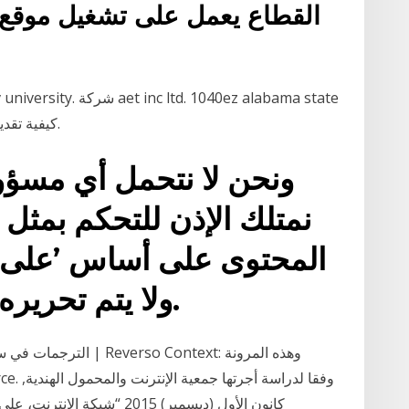
القطاع يعمل على تشغيل موقع 
tax form. 2061 كيفية تقديم ضريبة الشراكة على الإنترنت.
نمتلك الإذن للتحكم بمثل 
المحتوى على أساس ’على ح
ولا يتم تحريره بأي شكلٍ من الأشكال.
الترجمات في سياق التجار