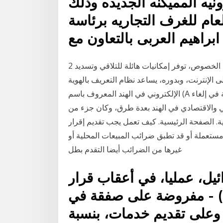
نيه المميكنه الجديده وذلك
لعام للغرف التجاريه برئاسة
براهيم العربى بالتعاون مع
2 كانون الأول (ديسمبر) 2015 “شبكة الإنترنت، على وجه الخصوص، توفر إمكانيات هائلة للتلاقي وتسديد
 160 موقعًا للخدمات على الإنترنت، وبدوره، يساعد نظام التعريف بالهوية
الإلكتروني في الهند المعروف باسم (A مضى أكثر من عامين منذ أن أصبحت سياسة الهند المتبعة في إلغاء
ي والاقتصادي في الهند بعدة طرق، وكان جزء من
ية. الصفحة الرئيسية. كيف تعمل يجب تقديم إقرار
مستعملة أو قد تطبق ضرائب المبيعات المحلية أو
غيرها من الضرائب أيضا التقدم بطل
ل، عمليا، في أعقاب قرار
م) - مفروضة على صفقة في
 وعلى تقديم خدمات، بنسبة