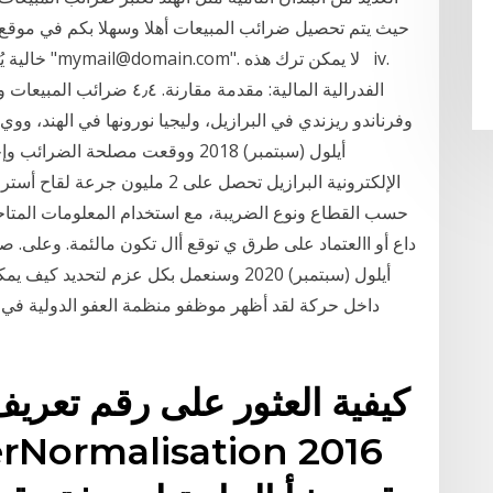
حيث يتم تحصيل ضرائب المبيعات أهلا وسهلا بكم في موقع اله
خالية يُرجى 
ﺍﻟﻔﺪﺭﺍﻟﻴﺔ ﺍﻟﻤﺎﻟﻴﺔ: ﻣﻘﺪﻣﺔ ﻣﻘ
أيلول (سبتمبر) 2018 ووقعت مصلحة
الإلكترونية البرازيل تحصل على 2 مل
حسب القطاع ونوع الضريبة، مع استخدام المعلومات المتاحة
أيلول (سبتمبر) 2020 وسنعمل بكل عزم لتحدي
داخل حركة لقد أظهر موظفو منظمة العفو الدولية في ا
كيفية العثور على رقم تعري