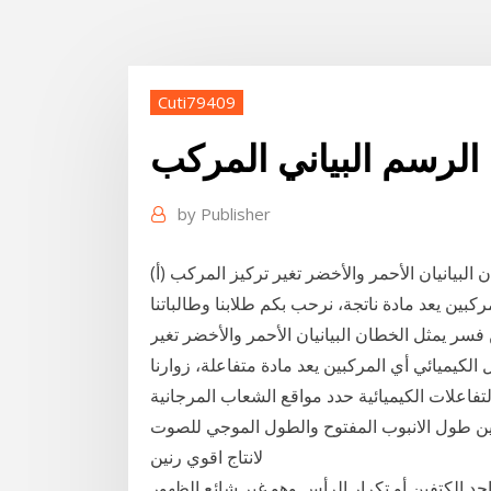
Cuti79409
 idx
by
Publisher
البيانيان الأحمر والأخضر تغير تركيز المركب (أ)
كبين يعد مادة ناتجة، نرحب بكم طلابنا وطالباتنا
فسر يمثل الخطان البيانيان الأحمر والأخضر تغير
الكيميائي أي المركبين يعد مادة متفاعلة، زوارنا
تفاعلات الكيميائية حدد مواقع الشعاب المرجانية
بين طول الانبوب المفتوح والطول الموجي للصوت
لانتاج اقوي رنين
د الكتفين أو تكرار الرأس وهو غير شائع الظهور