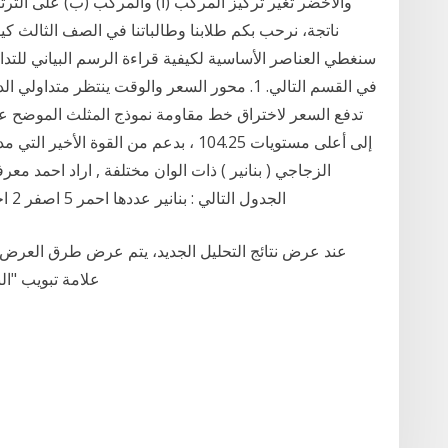
والأخضر تغير تركيز المركب (أ) والمركب (ب) على الترتي
ناتجة، نرحب بكم طلابنا وطالباتنا في الصف الثالث كيف
سنغطي العناصر الأساسية لكيفية قراءة الرسم البياني للتدا
في القسم التالي. 1. محور السعر والوقت ينتظر متدا
تدفع السعر لاختراق خط مقاومة نموذج المثلث الموضح عل
إلى أعلى مستويات 104.25 ، بدعم من القوة
الزجاجي ( بنانير ) ذات الوان مختلفة , اراد احمد مع
الجدول التالي : بنانير عددها احمر 5 اصفر 2 اخضر 4 ازرق 3 اسود 2 بنفسجي 1 1 2 3 5 4 مثال
عند عرض نتائج التحليل الجديد، يتم عرض طرق العرض
علامة تبويب "النتائج" بمحرر التحليل. طريقة عرض عنوان، تعرض