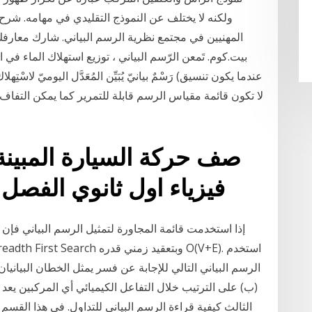
ولكنه لا يختلف عن النموذج التقليدي في مهامه. شرح 
المهنيين في مجتمع نظرية الرسم البياني. شارك معارف
بيت.كوم. تَمعن الرّسم البياني ، توزيع استهلاك الماء في 
رَسْمٌ بيانيّ يُبَيِّن المُعَدَّل اليوميّ لاسْتِهلاك ال
صف حركة السيارة المبينة
فيزياء اول ثانوي الفصل 
إذا استخدمت قائمة المجاورة لتمثيل الرسم البياني فإ
الرسم البياني التالي للإجابة عن فسر يمثل الخطان البيانيا
(ب) على الترتيب خلال التفاعل الكيميائي أي المركبين يعد 
الثالث كيفية قراءة الرسم البياني للتداول. في هذا القس