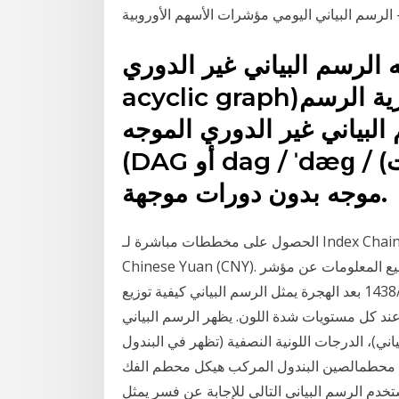
رسم البياني غير الدوري (بالإنجليزية: Directed
acyclic graph)‏، في الرياضيات ، ولا سيما نظرية الرسم
 البياني غير الدوري الموجه
(DAG أو dag / ˈdæɡ / (حول هذا الصوت)) هو رسم بياني
موجه بدون دورات موجهة.
الحصول على مخططات مباشرة لـ Index Chain في Chinese Yuan. تحويل Index Chain (IDX) إلى
Chinese Yuan (CNY). احصل على جميع المعلومات عن مؤشر IDX Infrastructure (JKINFA) بما في ذلك
الرسوم البيانية، التحليل الفني، وشركاته والمزيد. 13‏‏/2‏‏/1438 بعد الهجرة يمثل الرسم البياني كيفية توزيع
 كل مستويات شدة اللون. يظهر الرسم البياني
ني)، الدرجات اللونية النصفية (تظهر في البندول
 محطمالصين البندول المركب هيكل محطم الفك
دم الرسم البياني التالي للإجابة عن فسر يمثل