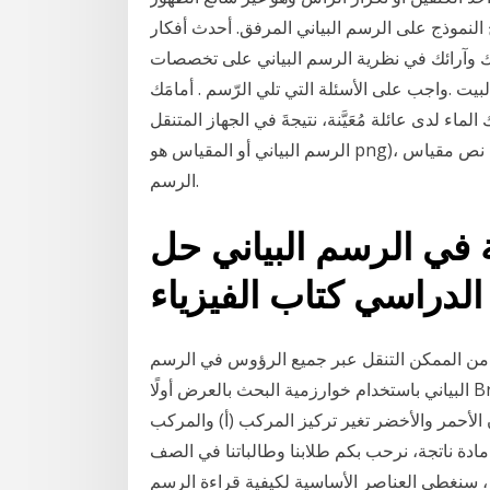
النموذج على الرسم البياني المرفق. أحدث أفكار
ك وآرائك في نظرية الرسم البياني على تخصصات
البيت .واجب على الأسئلة التي تلي الرّسم . أمامَك
ماء لدى عائلة مُعَيَّنة، نتيجةَ في الجهاز المتنقل (عندما يكون تنسيق
الرسم البياني أو المقياس هو png)، لا تكون قائمة مقياس الرسم قابلة للتمرير كما يمكن التفاف نص مقياس
الرسم.
 في الرسم البياني حل
الدراسي كتاب الفيزياء
ن من الممكن التنقل عبر جميع الرؤوس في الرسم
البياني باستخدام خوارزمية البحث بالعرض أولًا Breadth First Search وبتعقيد زمني قدره O(V+E)‎. استخدم
ن الأحمر والأخضر تغير تركيز المركب (أ) والمركب
مادة ناتجة، نرحب بكم طلابنا وطالباتنا في الصف
م ، سنغطي العناصر الأساسية لكيفية قراءة الرسم