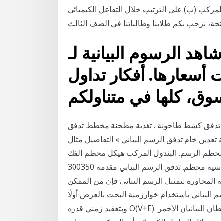
والمركب (ب) على الترتيب خلال التفاعل الكيميائي
تجة، نرحب بكم طلابنا وطالباتنا في الصف الثالث
اهد الرسوم البيانية لـ‎مؤشر idx المركب ‎ لتتبع
ارها. أفكار تداول ‎idx:composite‎،
ية تدفق كشط طاحونة . تغذية مطحنة مخطط تدفق
دين خام تدفق الرسم البياني » التفاصيل مثال
محطم الرسم. البندول المركب هيكل محطم الفك
الرسم . كسارة الحجر الجيري القياسية محطم. تدفق الرسم البياني مقدمة 300350tph الرمل الحجر الجيري
المجاورة لتمثيل الرسم البياني فإن من الممكن
باستخدام خوارزمية البحث بالعرض أولًا Breadth First Search
وبتعقيد زمني قدره O(V+E)‎. استخدم الرسم البياني التالي للإجابة عن فسر يمثل الخطان البيانيان الأحمر