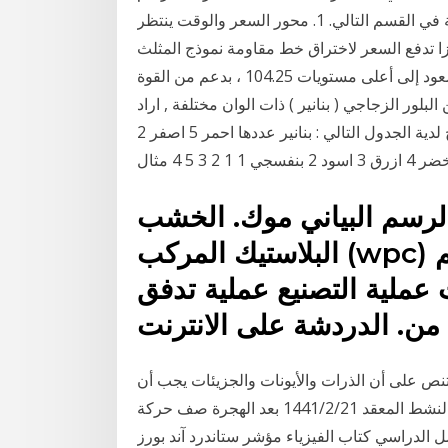
البياني للتداول، قبل الانتقال إلى قراءة المخططات المتقدمة في القسم التالي. 1. محور السعر والوقت ينتظر
فيزا تدفع السعر لاختراق خط مقاومة نموذج المثلث
الموضح على الرسم البياني، وذلك من أجل مواصلة الصعود إلى أعلى مستويات 104.25 ، بدعم من القوة
بلور الزجاجي ( بنانير ) ذات الوان مختلفة , اراد
احمد معرفة كم واحده يملك من كل لون , فصنفها ونتج لدية الجدول التالي : بنانير عددها احمر 5 اصفر 2
رق 3 اسود 2 بنفسجي 1 1 2 3 5 4 مثال
لرسم البياني موك. الخشب
البلاستيك المركب (wpc) عملية التصنيع عملية تدفق الرسم
عملية التصنيع عملية تدفق
 من. الدردشة على الانترنت
تنص على أن الذرات والأيونات والجزيئات يجب أن
تتصادم مع بعضها البعض لتتفاعل. اتجاه الاصطدام والتكوين النشط المعقد 21‏‏/2‏‏/1441 بعد الهجرة صف حركة
ل الدراسي كتاب الفيزياء مؤشر ستاندرد آند بورز