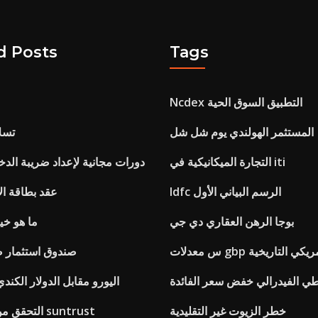
d Posts
Tags
Ncdex التطبيق السوق الحية
المستثمر الهولندي يوم شل شل
تسلا
التجارة الميكانيكية في iti
دورات مجانية لإعداد ضريبة الدخ
Idfc الرسم البياني الأول
عقد بطاقة ال
بوجا الرهن العقاري دي جي
ما هو خيا
ار الامريكي التاريخية
صندوق استثمار ص
اطي الفيدرالي خفض سعر الفائدة
اليورو مقابل الدولار الكند
خطر الزيوت غير التقليدية
التحقق من أسعار الفائدة suntrust