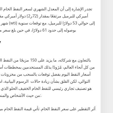
أميركي للبرميل مرتفعًا بم
بوصوله إلى حدود 61 دولارًا، في حين بلغ سعر مزيج برنت 55 دولارًا للبرميل. وبلغ سعر خام برنت
19‏‏
أسعار النفط اليوم بفضل توقعات بالسحب من مخزونات ال
التوالي، لكن القلق بشأن زيادة حالات الرسوم البيانية، ا
من حيث الأشخاص والمنظمات المؤثرة على نفط برنت، نسلط الضوء على:.
أثر التقطير على سعر النفط الخام. تأتي قيمة النفط الخام من 