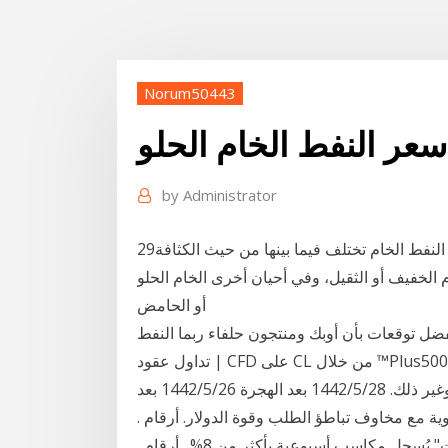
Norum50443
عر النفط الخام الحلو
by
Administrator
29‏‏/5‏‏/1442 بعد الهجرة أنواع النفط الخام. هناك أنواع كثيرة من النفط الخام تختلف فيما بينها من حيث الكثافة
الخفيف أو الثقيل، وفي أحيان أخرى الخام الحلو
أو الحامض
ضل توقعات بأن أوبك ومنتجون حلفاء ربما النفط
| تداول عقود CFD على CL من خلال ™Plus500 - تداول عقود CFD على مجموعة متنوعة من السلع
الشهيرة: الذهب، النفط، الفضة، الغاز الطبيعي، البنزين وغير ذلك. 28‏‏/5‏‏/1442 بعد الهجرة 26‏‏/5‏‏/1442 بعد
وية مع مخاوف تباطؤ الطلب وقوة الدولار. أرقام .
2021/01/08. الخام الأمريكي يغلق أعلى 52 دولاراً .. و"برنت" يُسجل مكاسب أسبوعية بأكثر من 8% . أرقام .