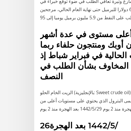
سارع وتيرة تعافي الطلب في ضوء توقع خبراء في
قطاع الطاقة والنفط أن لا تتخطى أسعار النفط حاجز الـ 60 دولارا للبرميل حتى نهاية العام الحالي، مرجحين
فط من 5.9 مليون برميل يوميا إلى 95
أعلى مستوى في عدة أشهر
ن أوبك ومنتجون حلفاء ربما
 الحالية في فبراير شباط إذ
ا المخاوف بشأن الطلب في
النصف
الزيت الخام الحلو (بالإنجليزية: Sweet crude oil) هو نوع من البترول، تصنف بورصة نيويورك التجارية النفط
 على أنه حلو.. ويسمى البترول الذي يحتوي على مستويات أعلى من
26‏‏/5‏‏/1442 بعد الهجرة