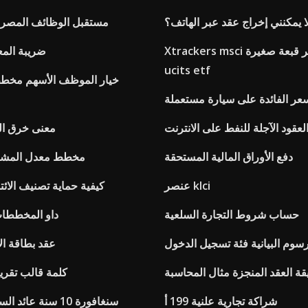
لا يمكنني إخراج عقد عبر الهاتف؟
مستقبل الوظائف المصرفي
Xtrackers msci أوروبا مؤشر قبعة صغيرة
ضريبة المع
ucits etf
خيار الموظف الأسهم مخطط
سعر الفائدة على سيارة مستعملة
لعقود الآجلة للنفط على الانترنت
معنى خرق الع
دفع الأوراق المالية المستحقة
مخطط معدل المشار
عنصر klci
كيفية حماية تصنيف الائ
حساب شروط التجارة السلعية
داو المخططا
رسوم البيانية فئة تسجيل الدخول
عقد بطاقة ال
ة العقد المنجزة مثال المحاسبة
كلمة قالب تقرير
شراكة تجارية علنية 199 أ
سنغافورة 10 سنة عا