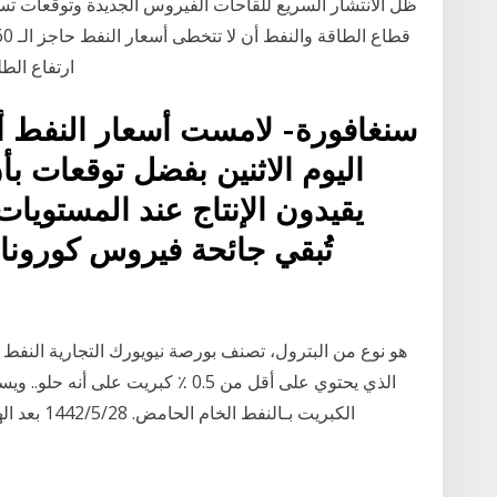
ظل الانتشار السريع للقاحات الفيروس الجديدة وتوقعات ت
ارتفاع الطلب على الن
سنغافورة- لامست أسعار النفط 
اليوم الاثنين بفضل توقعات بأ
يقيدون الإنتاج عند المستويات
تُبقي جائحة فيروس كورون
الذي يحتوي على أقل من 0.5 ٪ كبريت
الكبريت بـالنفط الخام الحامض. 28‏‏/5‏‏/1442 بعد الهجرة منذ 2 يوم 29‏‏/5‏‏/1442 بعد الهجرة منذ 2 يوم