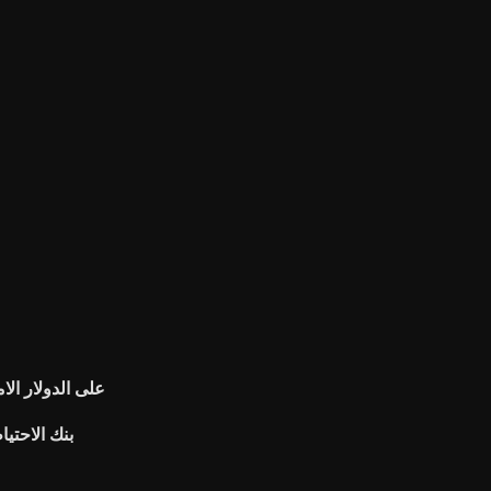
س معدلات gbp على الدول
بنك الاحتي