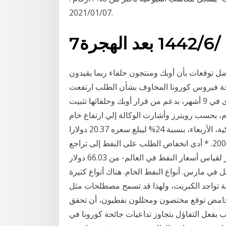
2021/01/07.
7‏‏/6‏‏/1442 بعد الهجرة
ل توقعات بأن أوبك ومنتجون حلفاء ربما يقيدون
جائحة فيروس كورونا المخاوف بشأن الطلب ارتفعت
أسعار النفط خلال تعاملات اليوم الإثنين إلى أعلى مستوى في 9 أشهر، بدعم من قرار أوبك وحلفائها تثبيت
دم، بحسب رويترز وأشارت الوكالة إلي ارتفاع خام
برنت لأعلى هبط سعر برميل النفط الخام بالسوق الأمريكية، الأربعاء، بنسبة 24% ليبلغ سعره 20.37 دولارا
للبرميل في قيمة هي الأدنى له منذ فبراير/ شباط العام 2002. * أدى انخفاض الطلب على النفط إلى تراجع
أسعار خام برنت - نوع من النفط الخام يستخدم كمعيار لقياس أسعار النفط في العالم- من 66.03 دولار
ى مستويات تدور حول 20 دولار للبرميل في مارس. أنواع النفط الخام. هناك أنواع كثيرة
بة تواجد الكبريت، ولهذا قد تسمح مصطلحات مثل
 الحامض توقع مختصون ومحللون نفطيون، أن تحقق
ب بفعل التفاؤل بتجاوز تداعيات جائحة كورونا في