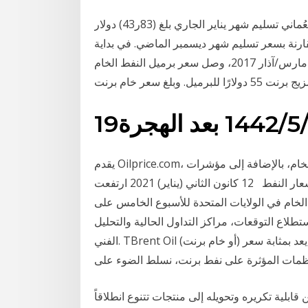
تجدر الإشارة إلى أن المعدل الشهري لسعر النفط الخام العُماني تسليم شهر يناير الجاري بلغ (83ر43) دولار
قدار (72ر2) دولار أميركي مقارنة بسعر تسليم شهر ديسمبر الماضي. في بداية
شهر مارس/آذار 2017، وصل سعر برميل النفط الخام (wti) إلى حوالي 53 دولارًا للبرميل، مع توقعات سنوية
/5‏‏/1442 بعد الهجرة
يقدم Oilprice.com، بالتعاون مع شركائه، ما يزيد على 150 مزيجًا من النفط الخام، بالإضافة إلى مؤشرات
من كل أنحاء العالم، مُزَودًا بذلك المستخدمين بمخططات أسعار النفط 12 كانون الثاني (يناير) 2021 ارتفعت
خام في الولايات المتحدة للأسبوع الخامس على
ستطلاع التوقعات، مراكز التداول الحالية والتحليل
الفني. TBrent Oil (أو خام برنت) هو تصنيف تجاري رئيسي للنفط الخام الخفيف الحلو الذي يعد بمثابة سعر
قابلية تكريره وتحويله إلى منتجات تتنوع انطلاقاً