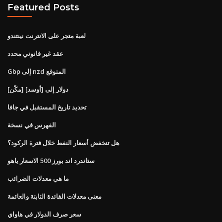
Featured Posts
لعبة متجر على الانترنت نينتندو
عقد غير قانوني محدد
Gbp إلى nzd المتوقع
[مكّن] دولار إلى [أوسد]
تحديد تاريخ المستقبل في جافا
الفهرس في نسخة
هل تنخفض أسعار النفط خلال فترة الركود؟
ستاندرد اند بورز 500 الاسعار ياهو
ما هي معدلات الضرائب
معنى معدلات الفائدة الثابتة والعائمة
سعر صرف الدولار في هاواي