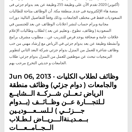
(أكتوبر) 2020 تقدم الأن على وظيفة 255 وظيفة عن بعد بدوام جزئي فى
منصة هاء الإلكترونية فى جدة, منطقة مكة. أن الوظائف متاحة للطالبات
السعوديات فقط في مختلف الجامعات، وذلك وفقاً للتفاصيل التالية: دورات
مجانية وبرام حساب لنشر اعلانات الوظائف عن بعد للجنسين في
السعودية ( وظائف، تطوع ، وتعليم عن بعد ) لطلاب وطالبات الإعلام
علاقات عامة و صحافة يوجد فرص للتدريب عن… مطلوب مشرف برامج
وأنشطة وظيفة عن بعد بدوام جزئي في الرياض مع إرشاد مهني من خب
وظائف شاغرة للعمل من المنزل بدوام جزئي شركة البعد الثاني لتطوير
البرمجيات تبحث عن موظفين للعمل من المنزل بدوام جزئي: طلاب
الجامعات و حديثي التخرج مرحب بهم.
Jun 06, 2013 · وظائف لطلاب الكليات
والجامعات ( دوام جزئي) وظائف منطقة
الرياض تـعــلن شــركــة الــشايــع
لـلتجـــارة عــن وظــائــف (بــدوام
جـــزئــي ) لـلســعـــوديـين
بــمـديـنةالـــريــاض لـطـلاب
الــجــامــعـــات