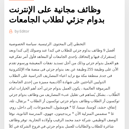
وظائف مجانية على الإنترنت
بدوام جزئي لطلاب الجامعات
by
Editor
التخطي إلى المحتوى. الرئيسية. سياسة الخصوصية
أفضل 9 وظائف بداوم جزئي للطلاب في كندا عند وصولك إلى كندا وبعد
إستقرارك فيها و إلتحاقك بإحدى الجامعات أو المعاهد فأول أمر تفكر فيه
هو العمل بدوام جزئي وذلك من أجل تسديد نفقات المعيشة ورسوم تقدم
الأن على وظيفة 255 وظيفة عن بعد بدوام جزئي فى منصة هاء الإلكترونية
فى جدة, منطقة مكة مع تزايد اعباء المصاريف الدراسية على الطلاب
الدوليين الباحثين على شهادة أكاديمية مميزة من إحدى الجامعات
المرموقة العالمية ، يكون العمل بدوام جزئي أحد أهم الخيارات امام
الطُلاب ، بشكل يُساهم فى تقليل عبء المصاريف من وظائف بدوام جزئي
توكسون أز الطلاب وظائف بدوام جزئي توكسون أز الطلاب * برتقال، تلة،
إتفاق، حشد، كوستا، ميسا، كا * هومشول، المجموعات، إلى داخل، روم،
غا * سفمس المنزلية الآن * بريدجيتون، جهوي، المدرسة الثانوية، نوفا
الوصف الوظيفي. شركة حمد محمد الرقيب وأولاده التجارية. توفر وظائف
شاغرة للطلاب والطالبات للعمل بدوام جزئي في فروع الشركة في كلاً