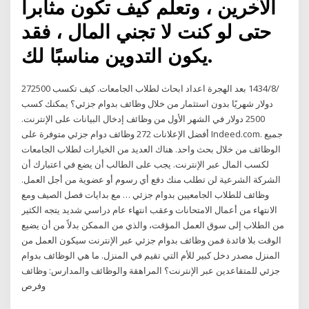
الآخرين ، وتعلم كيف تكون مثابراً
حتى لو كنت لا تجني المال ، فقد
يكون التدوين مناسبًا لك.
27‏‏/8‏‏/1434 بعد الهجرة اعداد ابحاث لطلاب الجامعات. كيف تكسب 2500
دولار شهريًا بدون استثمار من خلال وظائف بدوام جزئي؟ يمكنك كسب
2500 دولار في الشهر الأول من وظائف إدخال البيانات على الإنترنت.
أفضل الإعلانات ‬272 وظائف دوام جزئي متوفرة على Indeed.com. جميع
الوظائف من خلال بحث واحد. هناك العديد من الخيارات لطلاب الجامعات
لكسب المال عبر الإنترنت. يجب على الطالب أن يضع في اعتبارك أن
الشركة الشرعية لن تطلب منك دفع أي رسوم أو عضوية من أجل العمل.
وظائف للطلاب الجامعيين بدوام جزئي … مع بدايات فصل الصيف ومع
الانتهاء من أعمال الامتحانات وعقب انتهاء عام دراسي شديد يتجه الكثير
من الطلاب إلى سوق العمل المؤقت، والذي من الممكن بدلاً من أن يضيع
الوقت بلا فائدة فمن وظائف بدوام جزئي عبر الإنترنت سيكون العمل من
المنزل مصدر دخل كبير للأم التي تقيم في المنزل. ما هي الوظائف بدوام
جزئي للمتقاعدين عبر الإنترنت؟ المراهقة والوظائف والمدارس: وظائف
وفرص