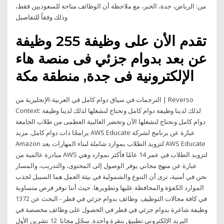
من: الرياض، جدة، الخبر، مع ملاحظة أن الوظائف متاحة للسعوديين فقط،
وذلك وفقاً للتفاصيل
تقدم الأن على وظيفة 255 وظيفة
عن بعد بدوام جزئي فى منصة هاء
الإلكترونية فى جدة, منطقة مكة
الترجمات في سياق دوام كامل في العربية-الإنجليزية من | Reverso
Context: لذلك لدينا وظيفة دوام كامل ونحتاج لنشغلها لذلك لدينا وظيفة
دوام كامل ونحتاج لنشغلها الآن وتحضر الغالبية العظمى من طلاب الجامعة
برامجًا ذات دوام كامل. مزيد AWS Educate عبارة عن برنامج لشركة
Amazon لتزويد الطلاب بموارد شاملة لبناء المهارات يعد AWS Educate
مبادرة عالمية من AWS لتزويد الطلاب في عمر 14 عامًا فأكثر بموارد وهي
عبارة عن منهج مجاني يوفر الوصول إلى المحتوى، والتدريب، والمسار
نحن في أمنية، نرى أن التنوع والشمولية في بيئة العمل هما السبيل لجذب
الموارد الكفؤة والمحافظة عليها وتطويرها. حيث أننا نوفر فرص متساوية
في كافة مجالات التوظيف وظائف بدوام جزئي في قطر - البحث عن 1372
وظيفة شاغرة بدوام جزئي في قطر في الحصول على وظائف مخصصة في
البريد الإلكتروني.تطبيق بنقرة واحدة. سجّل مجانا 12 تشرين الأول