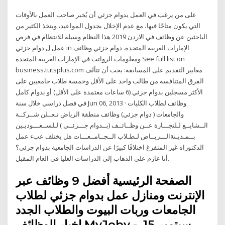
على من يرغب في العمل بدوام جزئي أن يُخبر صاحب العمل بالأوقات
التي يكون متاحًا فيها، مع عدم الإخلال بجدول المواعيد، ويتخذ الكثير من
الباحثين عن وظائف في الاردن 2019 هذا النظام وسيلة للانتظام في فرص
عمل ل دوام جزئي in الإمارات العربية المتحدة. دوام جزئي وظائف
ومعلومات الرواتب في الإمارات العربية المتحدة See full list on
business.tutsplus.com معايير التقديم على المسابقة: يجب أن تتألف
الفرق المتنافسة من طالب واحد على الأقل وخمسة طلاب جامعيين على
الأكثر مسجلين بدوام جزئي (6 ساعات معتمدة على الأقل) أو بدوام كامل
في فصل دراسي خلال سنة Jun 06, 2013 · وظائف لطلاب الكليات
والجامعات ( دوام جزئي) وظائف منطقة الرياض تـعــلن شــركــة
الــشايــع لـلتجـــارة عــن وظــائــف (بــدوام جـــزئــي ) لـلســعـــوديـين
بــمـديـنةالـــريــاض لـطـلاب الــجــامــعـــات هل يختلف عبء عمل
الدكتوراه غير المتفرغ اختلافًا كبيرًا عن الدراسات الجامعية بدوام جزئي؟
أنا عازم على الذهاب إلى الدراسات العليا في العام المقبل.
الصفحة الرئيسية أفضل 9 وظائف عبر
الإنترنت ومنازل عمل بدوام جزئي لطلاب
الجامعات وربات البيوت والطلاب الجدد
اخبار الوظائف MyJoby - سبتمبر 15,