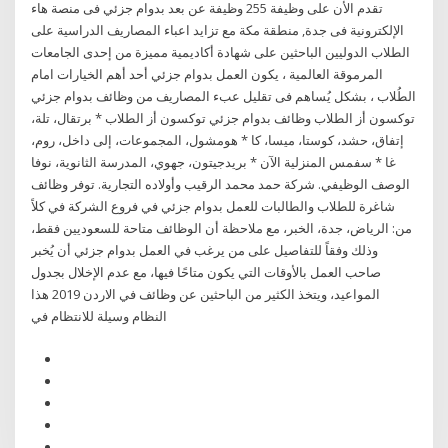
تقدم الأن على وظيفة 255 وظيفة عن بعد بدوام جزئي فى منصة هاء
الإلكترونية فى جدة, منطقة مكة مع تزايد اعباء المصاريف الدراسية على
الطلاب الدوليين الباحثين على شهادة أكاديمية مميزة من إحدى الجامعات
المرموقة العالمية ، يكون العمل بدوام جزئي أحد أهم الخيارات امام
الطُلاب ، بشكل يُساهم فى تقليل عبء المصاريف من وظائف بدوام جزئي
توكسون أز الطلاب وظائف بدوام جزئي توكسون أز الطلاب * برتقال، تلة،
إتفاق، حشد، كوستا، ميسا، كا * هومشول، المجموعات، إلى داخل، روم،
غا * سفمس المنزلية الآن * بريدجيتون، جهوي، المدرسة الثانوية، نوفا
الوصف الوظيفي. شركة حمد محمد الرقيب وأولاده التجارية. توفر وظائف
شاغرة للطلاب والطالبات للعمل بدوام جزئي في فروع الشركة في كلاً
من: الرياض، جدة، الخبر، مع ملاحظة أن الوظائف متاحة للسعوديين فقط،
وذلك وفقاً للتفاصيل على من يرغب في العمل بدوام جزئي أن يُخبر
صاحب العمل بالأوقات التي يكون متاحًا فيها، مع عدم الإخلال بجدول
المواعيد، ويتخذ الكثير من الباحثين عن وظائف في الاردن 2019 هذا
النظام وسيلة للانتظام في