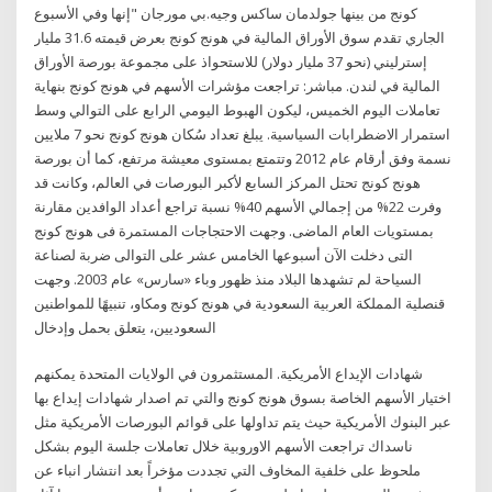
كونج من بينها جولدمان ساكس وجيه.بي مورجان "إنها وفي الأسبوع
الجاري تقدم سوق الأوراق المالية في هونج كونج بعرض قيمته 31.6 مليار
إسترليني (نحو 37 مليار دولار) للاستحواذ على مجموعة بورصة الأوراق
المالية في لندن. مباشر: تراجعت مؤشرات الأسهم في هونج كونج بنهاية
تعاملات اليوم الخميس، ليكون الهبوط اليومي الرابع على التوالي وسط
استمرار الاضطرابات السياسية. يبلغ تعداد سُكان هونج كونج نحو 7 ملايين
نسمة وفق أرقام عام 2012 وتتمتع بمستوى معيشة مرتفع، كما أن بورصة
هونج كونج تحتل المركز السابع لأكبر البورصات في العالم، وكانت قد
وفرت 22% من إجمالي الأسهم 40% نسبة تراجع أعداد الوافدين مقارنة
بمستويات العام الماضى. وجهت الاحتجاجات المستمرة فى هونج كونج
التى دخلت الآن أسبوعها الخامس عشر على التوالى ضربة لصناعة
السياحة لم تشهدها البلاد منذ ظهور وباء «سارس» عام 2003. وجهت
قنصلية المملكة العربية السعودية في هونج كونج ومكاو، تنبيهًا للمواطنين
السعوديين، يتعلق بحمل وإدخال
شهادات الإيداع الأمريكية. المستثمرون في الولايات المتحدة يمكنهم
اختيار الأسهم الخاصة بسوق هونج كونج والتي تم اصدار شهادات إيداع بها
عبر البنوك الأمريكية حيث يتم تداولها على قوائم البورصات الأمريكية مثل
ناسداك تراجعت الأسهم الاوروبية خلال تعاملات جلسة اليوم بشكل
ملحوظ على خلفية المخاوف التي تجددت مؤخراً بعد انتشار انباء عن