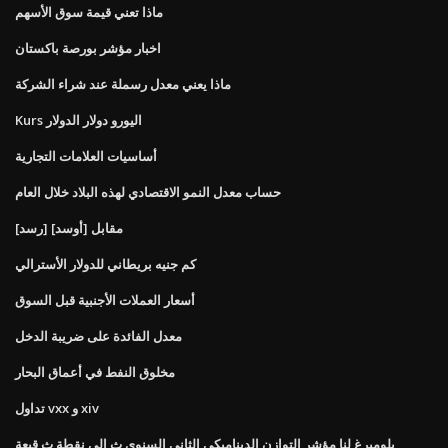
ماذا تعني قيمة سوق الأسهم
اخبار مؤشر بورصة باكستان
ماذا يعني معدل رسملة عند شراء الشركة
Kurs اليورو دولار الدولار
أساسيات العلامات التجارية
حساب معدل النمو الاقتصادي لهذه البلاد خلال العام
[رسد] مقابل [أوسد]
كم جنيه بريطاني للدولار الأسترالي
أسعار العملات الأجنبية قبل السوق
معدل الفائدة على ضريبة الدخل
مخلوق النفط في أعماق البحار
تداول vxx و xiv
بلومبرغ لنا مؤشر التوازن الديناميكي الثاني السنوي ث إلى نقطة ث قبعة