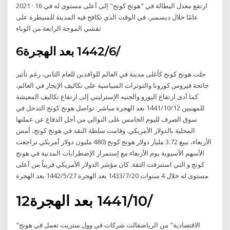
2021 · ارتفع معدل البطالة في "هونج كونج" إلى أعلى مستوى له في 16
عامًا خلال ديسمبر، في الوقت الذي تكافح فيه المدينة للسيطرة على
تفشي الموجة الرابعة من الوباء
6‏‏/6‏‏/1442 بعد الهجرة
حلت هونج كونج كأغلى مدينة في العالم للوافدين للعام الثاني، رغم تأثير
جائحة فيروس كورونا والتوترات السياسية على تكاليف الإيجار في العالم،
كما أدى ارتفاع اليورو والجنيه الإسترليني إلى ارتفاع تكاليف المعيشة
للمهنيين 12‏‏/10‏‏/1441 بعد الهجرة مباشر: تواصل هونج كونج التدخل في
سوق الصرف لليوم الخامس على التوالي من أجل الدفاع عن عملتها
المحلية بالدولار الأمريكي. وقامت سلطة النقد في هونج كونج، أمس
الأربعاء، ببيع 3.72 مليار دولار هونج كونج (480 مليون دولار أمريكي تراجعت
الأسهم الآسيوية يوم الأربعاء مع إستمرار الإضطرابات المدنية في هونج
كونج و التي استنزفت الثقة. كان مؤشر الدولار الأمريكي قريباً من أعلى
مستوى له خلال 4 سنوات 20‏‏/7‏‏/1433 بعد الهجرة 27‏‏/5‏‏/1442 بعد الهجرة
12‏‏/10‏‏/1441 بعد الهجرة
"الاقتصادية" من الرياضقالت شركات في وول ستريت تعمل في هونج