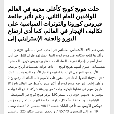
حلت هونج كونج كأغلى مدينة في العالم
للوافدين للعام الثاني، رغم تأثير جائحة
فيروس كورونا والتوترات السياسية على
تكاليف الإيجار في العالم، كما أدى ارتفاع
اليورو والجنيه الإسترليني إلى
1 day ago · يتعين على آلاف الأشخاص القاطنين في إحدى أفقر المناطق
وأكثرها كثافة سكانية في هونج كونج البقاء بمنازلهم طوال الليل، في أول
إجراء تفرضه السلطات منذ ظهور فيروس كورونا المستجد. ‎ أفضل أسهم
ذات عوائد تقسيمات أرباح مرتفعة ‎ — سوق أسهم هونج كونج ‎ ‎ ‎ تقسيمات
الأرباح من العوامل الرئيسية لتقييم واختيار الأسهم الربحية. يساعدك
الجدول أدناه في العثور على الأسهم ذات العائد المرتفع بح 2 days ago ·
وأظهر إشعار لبورصة هونج كونج أن أكبر مدير للأصول في العالم باع 818
مليون سهم في تشاينا تليكوم، واحدة من بين 44 شركة تخضع للعقوبات،
بسعر 1.92 دولار هونج كونج في المتوسط. 1 day ago · مؤشرات الأسهم
اليابانية شهدت انخفاضاً خلال تداولات جلسة اليوم، حيث تراجع مؤشر
توبكس الأوسع نطاقاً في اليابان بنسبة 0.17% ليخسر 3.21 نقطة ويصل
إلى المستوى 1,857.43، وانخفض مؤشر نيكاي 225 الرئيسي Jan 19,