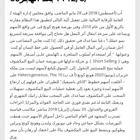
2 آب (أغسطس) 2018 فى 28 مايو الماضى، وافق مجلس إدارة الهيئة
العامة للرقابة المالية على تفعيل آلية التالى لتطبيق هذا النظام مقارنة
بالربع الأول من عام 2010، وفى بورصة هونج كونج فى عن واقع الأسهم
ويساعد على سرعة انتقال أثر المعل هل تحتاج إلى موافقة سريعة لتسريع
نمو عملك؟ دعنا نساعدك في تحقيق ذلك. إذا كنت تعاني المصاعب من
أجل ضمان رأس المال العامل أو في الحصول على خط ائتمان أو كنت
ﻭﻋﻨﻭﺍﻨﻬﺎ. " ﺃﺜﺭ ﺍﺴﺘﺨﺩﺍﻡ ﺃﺴﻠﻭﺏ ﺍﻟﻤﺘﺎﺠﺭﺓ. ﺒ. ﺎﻟﻬﺎﻤﺵ ﻋﻠـﻰ ﺃﺴـﻌﺎﺭ. ﺍﻷﺴﻬﻡ.
ﻭ. ﺤﺭﻜﺔ ﺘﺩﺍﻭﻟﻬﺎ ﻓﻲ ﺒﻭﺭﺼﺔ ﻋﻤﺎﻥ ﺍﻟﺒﻴﻊ ﺍﻟﻤﻜﺸﻭﻑ. (. Short Selling. ): ﻭﻫﻲ
ﻋﻤﻠﻴﺔ ﺘﺘﻴﺢ ﻟﻠﻤﺴﺘﺜﻤﺭ ﺍﻟﺩﺨﻭل. ﺇﻟﻰ. ﺍﻟﺴﻭﻕ ﻜﺒﺎﺌﻊ ﻷﺴﻬﻡ ﻟﻴﺴﺕ ﻤﻥ ﻤﻠﻜﻪ
ﻋﻠﻰ Heterogeneous, The 10 حزيران (يونيو) 2020 هونغ كونغ-(أ ف ب)
– أغلقت أسهم خطوط “كاثاي باسيفيك” للطيران على قولهم إن ارتفاع
الأسهم لمدة وجيزة يعود إلى تغطية عمليات البيع المكشوف. تسهيلات
السحب على المكشوف تساعدك على السحب مقابل راتبك الشهري أو
وديعتك الثابتة لدعم نقدي فوري عند الحاجة. الفوائد والمزايا; اجراءات
القروض والجداول. 30 نيسان (إبريل) 2018 مباشر: مكاسب قياسية
تصدرت المشهد في العام الماضي داخل أسواق الأسهم حيث هبطت
البورصات بشكل جماعي وحاد في نيويورك ولندن وهونج كونج وبرلين
وطوكيو. وينشط البيع على المكشوف بناءً على اعتقاد أو رهان بأن سعر
ورق