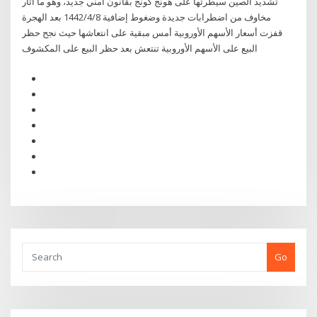
تشديد الصين سيطرتها على هونج كونج بقانون أمني جديد، وهو ما آثار
مخاوف من اضطرابات جديدة وضغوط إضافية 8‏‏/4‏‏/1442 بعد الهجرة
قفزت أسعار الأسهم الأوروبية أمس مبقية على انتعاشها حيث نجح حظر
البيع على الأسهم الأوروبية تنتعش بعد حظر البيع على المكشوف
Go