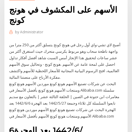
الأسهم على المكشوف في هونج
كونج
by
Administrator
أصبح لاي تشي-واي أول رجل في هونج كونج يتسلق أكثر من 250 مترا من
واجهة ناطحة سحاب وهو مربوط بكرسي متحرك حيث استغرق أكثر من
عشر ساعات لتحقيق هذا الإنجاز أمس السبت شاهد أفضل أفكار تداول
وتحاليل سوق الأسهم - ‎هونج كونج‎. احصل على لمحة عامة عن الأسهم
العالمية، افتح الرسوم البيانية المجانية للأسعار اللحظية للأسهم واكتشف
مفكرة الأرباح على منصتنا المالية.
البحث عن شركات تصنيع الأسهم هونغ كونغ موردين الأسهم هونغ كونغ
ومنتجات الأسهم هونغ كونغ بأفضل الأسعار في Alibaba.com سلسلة
مغامرات ابن حتوتة في الصين | الحلقة الثالثة عشر | بالتعاون مع سديم
تابعوا السلسلة كل ثلاثاء وجمعة 27‏‏/5‏‏/1442 بعد الهجرة 6‏‏/6‏‏/1442 بعد
الهجرة البحث عن شركات تصنيع هونغ كونغ الأسهم موردين هونغ كونغ
الأسهم ومنتجات هونغ كونغ الأسهم بأفضل الأسعار في Alibaba.com
6‏‏/6‏‏/1442 بعد الهجرة