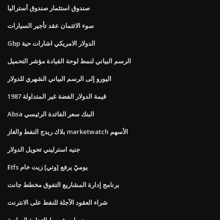
صندوق استثمار صندوق أستراليا
سوء الائتمان عقد تأجير السيارات
Gbp الدولار الامريكي اشارات حية
الرسم البياني لنمط لوحة القيادة مؤشر التحميل
اليورو إلى الرسم البياني الشهري للدولار
1987 قيمة الدولار الفضة غير المتداولة
Absa البنك سعر الفائدة الرئيسي
بلاك ريدج النفط والغاز marketwatch الأسهم
جنيه استرليني تحويل الدولار
Etfs يوميّ يرفع [وتي] زيت خام
برنامج إدارة المشاريع التفوق مخطط جانت
شراء العقود الآجلة للنفط على الانترنت
حساب شروط التجارة السلعية