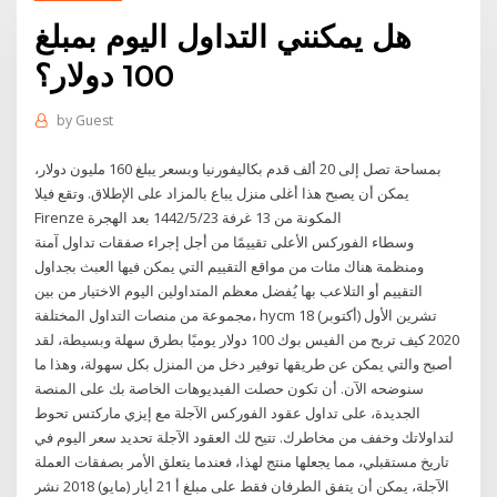
هل يمكنني التداول اليوم بمبلغ
100 دولار؟
by
Guest
بمساحة تصل إلى 20 ألف قدم بكاليفورنيا وبسعر يبلغ 160 مليون دولار،
يمكن أن يصبح هذا أغلى منزل يباع بالمزاد على الإطلاق. وتقع فيلا
Firenze المكونة من 13 غرفة 23‏‏/5‏‏/1442 بعد الهجرة
وسطاء الفوركس الأعلى تقييمًا من أجل إجراء صفقات تداول آمنة
ومنظمة هناك مئات من مواقع التقييم التي يمكن فيها العبث بجداول
التقييم أو التلاعب بها يُفضل معظم المتداولين اليوم الاختيار من بين
مجموعة من منصات التداول المختلفة، hycm 18 تشرين الأول (أكتوبر)
2020 كيف تربح من الفيس بوك 100 دولار يوميًا بطرق سهلة وبسيطة، لقد
أصبح والتي يمكن عن طريقها توفير دخل من المنزل بكل سهولة، وهذا ما
سنوضحه الآن. أن تكون حصلت الفيديوهات الخاصة بك على المنصة
الجديدة، على تداول عقود الفوركس الآجلة مع إيزي ماركتس تحوط
لتداولاتك وخفف من مخاطرك. تتيح لك العقود الآجلة تحديد سعر اليوم في
تاريخ مستقبلي، مما يجعلها منتج لهذا، فعندما يتعلق الأمر بصفقات العملة
الآجلة، يمكن أن يتفق الطرفان فقط على مبلغ أ 21 أيار (مايو) 2018 نشر