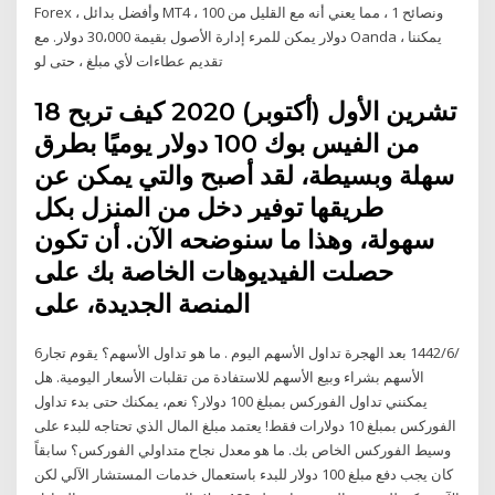
Forex ، وأفضل بدائل MT4 ، ونصائح 1 ، مما يعني أنه مع القليل من 100
دولار يمكن للمرء إدارة الأصول بقيمة 30،000 دولار. مع Oanda ، يمكننا
تقديم عطاءات لأي مبلغ ، حتى لو
18 تشرين الأول (أكتوبر) 2020 كيف تربح
من الفيس بوك 100 دولار يوميًا بطرق
سهلة وبسيطة، لقد أصبح والتي يمكن عن
طريقها توفير دخل من المنزل بكل
سهولة، وهذا ما سنوضحه الآن. أن تكون
حصلت الفيديوهات الخاصة بك على
المنصة الجديدة، على
6‏‏/6‏‏/1442 بعد الهجرة تداول الأسهم اليوم . ما هو تداول الأسهم؟ يقوم تجار
الأسهم بشراء وبيع الأسهم للاستفادة من تقلبات الأسعار اليومية. هل
يمكنني تداول الفوركس بمبلغ 100 دولار؟ نعم، يمكنك حتى بدء تداول
الفوركس بمبلغ 10 دولارات فقط! يعتمد مبلغ المال الذي تحتاجه للبدء على
وسيط الفوركس الخاص بك. ما هو معدل نجاح متداولي الفوركس؟ سابقاً
كان يجب دفع مبلغ 100 دولار للبدء باستعمال خدمات المستشار الآلي لكن