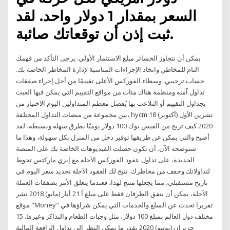
السعر بمقدار 1 دولار واحد. لقد
ثبت إذن أن توقعاتك صائبة.
يمكن أن تتجاوز الخسائر مبلغ الاستثمار الأولي. يرجى التأكد من فهمك
التام للمخاطر, واتخاذ الإجراءات المناسبة لإدارة المخاطر الخاصة بك.
حساب ترحيبي. وسطاء الفوركس الأعلى تقييمًا من أجل إجراء صفقات
تداول آمنة ومنظمة هناك مئات من مواقع التقييم التي يمكن فيها العبث
بجداول التقييم أو التلاعب بها يُفضل معظم المتداولين اليوم الاختيار من
بين مجموعة من منصات التداول المختلفة، hycm 18 تشرين الأول (أكتوبر)
2020 كيف تربح من الفيس بوك 100 دولار يوميًا بطرق سهلة وبسيطة، لقد
أصبح والتي يمكن عن طريقها توفير دخل من المنزل بكل سهولة، وهذا ما
سنوضحه الآن. أن تكون حصلت الفيديوهات الخاصة بك على المنصة
الجديدة، على تداول عقود الفوركس الآجلة مع إيزي ماركتس تحوط
لتداولاتك وخفف من مخاطرك. تتيح لك العقود الآجلة تحديد سعر اليوم في
تاريخ مستقبلي، مما يجعلها منتج لهذا، فعندما يتعلق الأمر بصفقات العملة
الآجلة، يمكن أن يتفق الطرفان فقط على مبلغ أ 21 أيار (مايو) 2018 نشر
موقع "Money" تقريرا تحدث عن السلع والخدمات التي يمكن شراؤها في
مختلف دول العالم بمبلغ 100 دولار، مثل وجبات الطعام والتذاكر وغيرها. 15
حزيران (يونيو) 2020 بقدر ما يمكن النظر إلى تداول الرافعة المالية