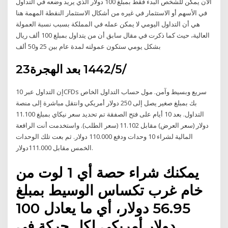
الآن يمكن للشخص البدء فقط بمبلغ 100 دولار الذي يريد وضعه في التداول
في الأسهم أو الاستثمار في غيره من أشكال الاستثمار النقطة المهمة هنا
هي أن التداول اليومي لا يمكن عمله في المملكة بسبب نسبة العمولة
العالية، حيث كما ذكرت في مقال سابق أن من يتداول بمبلغ 100 ألف ريال
بشكل يومي ستكون عمولته لمدة عام بين 25 و50 ألف
23‏‏/5‏‏/1442 بعد الهجرة
إن التداول عبر 10CFDs سريع وبسيط وآمن. مول حساب التداول الخاص
بك بمبلغ صغير يصل إلى 250 دولار أمريكي وانتقل مباشرة إلى منصة
التداول. بعد 10 أيام على فتح الصفقة تم تحديد سعر نيكاي بمبلغ 11.100
دولار (سعر العرض) مقابل 11.102 (سعر الطلب). واستخدمت أنت الرافعة
المالية لشراء 10 وحدات ودفع 110.000 دولار. ثم بعت تلك الوحدات
الخمس مقابل 111.000دولار.
يمكنك شراء حصة أي 1 لوت من
خام غرب تكساس الوسيط بمبلغ
56.95 دولار، أي ما يعادل 100
دولار أمريكي لكل حركة في