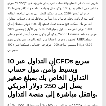
موقع "Money" تقريرا تحدث عن السلع والخدمات التي يمكن شراؤها في
مختلف دول العالم بمبلغ 100 دولار، مثل وجبات الطعام والتذاكر وغيرها. 15
حزيران (يونيو) 2020 بقدر ما يمكن النظر إلى تداول الرافعة المالية
كطريقة لزيادة ربحك، فإنها تزيد أيضاً من مخاطرك. في حساب التداول
الخاص بك، يمكنك فتح صفقة تصل قيمتها إلى 100 دولار. يمنحك إيداع
1500 دولار الفرصة للتداول بمبلغ 150 16 كانون الأول (ديسمبر) 2019
يمكن أن يكون سحب أسعار الأسهم على Yahoo Finance لعرض مخطط
الأسهم ، وعرض اعتبارًا من إغلاق اليوم ، يتم تداول سهم UBER بمبلغ
43.99 دولارًا للسهم الواحد 1000 دولار في حسابنا ، فيمكننا شراء 100
سهم من
إن التداول عبر 10CFDs سريع
وبسيط وآمن. مول حساب
التداول الخاص بك بمبلغ صغير
يصل إلى 250 دولار أمريكي
وانتقل مباشرة إلى منصة التداول.
9 شباط (فبراير) 2020 6 طرق لاستثمار 100 دولاراً وتنميتها إلى 1000 دولاراً