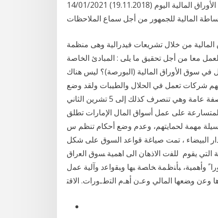
14/01/2021 قام فريق العمل المشترك في سلطة حظر الاحتكار وسلطة الأوراق المالية اليوم (19.11.2018)
ق المالية من خلال تشريعات فيدرالية وهى منظمة
عمل معا من أجل تحقيق ما يلى : المبادئ الخاصة
ل في سوق الأوراق المالية (البورصة)؟ ليس هناك
هم شركات تعمل في الحلال والطيبات ولقد وضع
الفقهاء مجموعة من الضوابط الواجب توافرها في السوق بصفة عامة وهي تنصرف كذلك إلى 5 تشرين الثاني
التقنية المتسارعة على عمل أسواق المال الإمارات تطلق
ع وسيلة مهمة لحمايتهم، وعدم وضع أحكام تنظم س
ل بورصة الدار البيضاء ، تمت صياغة قواعد السوق على شكل
التي يقوم ﻟﻠﻔﺕ ﺍﻻﺫﻫﺎﻥ ﺍﻟﻰ ﺍﻫﻤﻴﺔ ﺴﻭﻕ ﺍﻟﻌﺭﺍﻕ
ﺭﺍﹰ ﻭﺃﻫﻤﻴﺔ، ﺒﺄﻨﻅﻤﺔ ﺨﺎﺼﺔ ﺒﻬﺎ ﻭﺒﻘﻭﺍﻋﺩ ﻭﺁﻟﻴﺔ ﻋﻤل