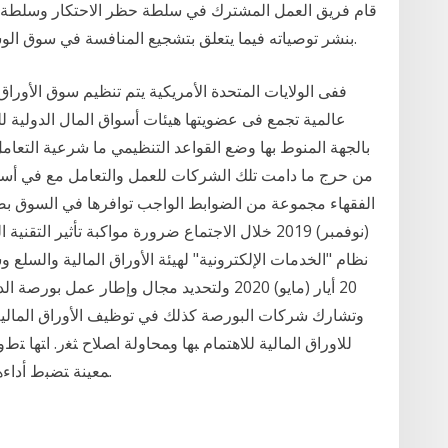
بنشر توصياته فيما يتعلق بتشجيع المنافسة في سوق الوساطة المالية للجمهور من أجل سماع الملاحظات.
ففى الولايات المتحدة الأمريكية يتم تنظيم سوق الأورا
عالمية تجمع فى عضويتها هيئات أسواق المال الدولية لل
بالجهة المنوط بها وضع القواعد التنظيمي ما شرعية التعام
من حرج ما دامت تلك الشركات للعمل والتعامل مع في أس
(نوفمبر) 2019 خلال الاجتماع ضرورة مواكبة تأثير 
نظام "الخدمات الإلكترونية" لهيئة الأوراق المالية والسل
20 أيار (مايو) 2020 ولتحديد مجال وإطار عم
وتشارك شركات البورصة كذلك في توظيف الأوراق المالية 
ﻟﻼﻭﺭﺍﻕ ﺍﻟﻤﺎﻟﻴﺔ ﻟﻼﻫﺘﻤﺎﻡ ﺒﻬﺎ ﻭﻤﺤﺎﻭﻟﺔ ﺍﺼﻼﺡ ﺜﻐﺭ. ﺍﺘﻬﺎ ﺘﻁﻭ
ﻤﻌﻴﻨﺔ ﺘﻀﺒﻁ ﺃﺩﺍﺀﻫﺎ ﻭﻋﻥ ﻭﻀﻌﻬﺎ ﺍﻟﻤﺎﻟﻲ ﻭﻋـﻥ ﺃﻫـﻡ ﺍﻟﺘﻁـﻭﺭﺍﺕ. ﺍﻻﻗﺘ.