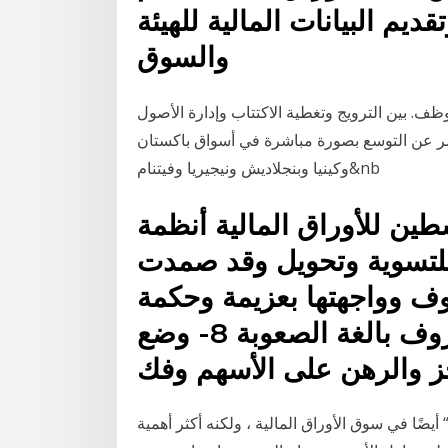
قديم البيانات المالية للهيئة
والسوق
د الشركة بفريق عمل محترف يضم أكثر من 5500 موظف. بين الترويج وتغطية الاكتتاب وإدارة الأصول
أثمر عن التوسع بصورة مباشرة في أسواق باكستان
وكينيا وبنجلاديش ونيجيريا وفيتنام&nb
ين للأوراق المالية أنظمة
 وللتسوية وتحويل وقد صمدت
 وواجهتها بعزيمة وحكمة
واستمرت في العمل تحت ظروف بالغة الصعوبة 8- وضع
ز والرهن على الأسهم وفك
ضًا في سوق الأوراق المالية ، ولكنه أكثر أهمية