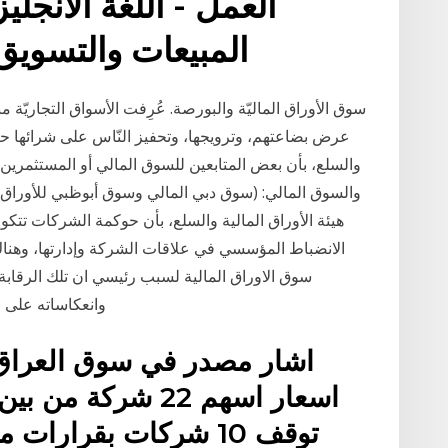
العمل - اللغة الانجلي
المبيعات والتسويق 
سوق الأوراق الماليّة والبورصة. عُرِفت الأسواق التجاريّة من
عرض بضاعتهم، وترويجها، وتحفيز النّاس على شرائها حتّى 
والسلع، بأن بعض المتابعين للسوق المالي أو المستثمرين 
والسوق المالي: (سوق دبي المالي وسوق أبوظبي للأوراق ا
هيئة الأوراق المالية والسلع، بأن حوكمة الشركات تت
الانضباط المؤسسي في علاقات الشركة وإدارتها، وهناك
سوق الاوراق المالية لسبب رئيسي ان تلك الرقاب
وانعكاساته على 
اشار مصدر في سوق العراق لل
توقف 10 شركات بقرارات