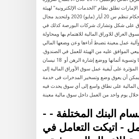
الإمارات تطلق نظام "الخدمات الإلكترونية" لهيئة
الأوراق المالية والسلع وسيلة مهمة لحمايتهم، وعدم وضع أحكام تنظم س 20 أيار (مايو) 2020 ولتحديد مجال
لسوق على شكل وتشارك شركات البورصة كذلك في
ﺴﻭﻕ ﺍﻟﻌﺭﺍﻕ ﻟﻼﻭﺭﺍﻕ ﺍﻟﻤﺎﻟﻴﺔ ﻟﻼﻫﺘﻤﺎﻡ ﺒﻬﺎ ﻭﻤﺤﺎﻭﻟﺔ
ﻭﺁﻟﻴﺔ ﻋﻤل ﻤﻌﻴﻨﺔ ﺘﻀﺒﻁ ﺃﺩﺍﺀﻫﺎ ﻭﻋﻥ ﻭﻀﻌﻬﺎ ﺍﻟﻤﺎﻟﻲ
يعي الموافق عليه من الهيئة للعمل في الصندوق.
1- يتم تسجيل الأوراق المالية في السوق ونقل ملكيتها وتسوية أثمانها ووضع إشارة الرهن أو 18 نيسان
 اﻟﻌﻮاﻣﻞ اﻟﻤﺆﺛﺮة ﻋﻠﻰ آﻴﻔﻴﺔ ﻋﻤﻞ ﺳﻮق اﻷوراق اﻟﻤﺎﻟﻴﺔ إﻟﻰ
ﺧﺮات. اﻟﺬى ﻳﻤﻜﻦ أن ﻳﻌﻮق وﺿﻊ وﺗﺴﺨﻴﺮ اﻟﻤﺪﺧﺮات ﻓﻰ ﺧﺪﻣﺔ
أول (ديسمبر) 2019 تشير الأسواق المالية على نطاق واسع إلى أي سوق يحدث فيه
- المالية والاقتصاد - أقسام البنك المختلفة -
عمل - اتيكت التعامل في