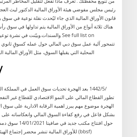
من تنويع محفظتك . تعرف ماذا تفعل لتقليل المخاطر المرتب
رئيس مجلس مفوضي هيئة الأوراق المالية الدكتور ليث العجلوني
قانون الأوراق المالية الذي جاء ليُحدث نقلة نوعية في سوق ر
هناك ثلاثة أنواع من الأوراق المالية يتم تداولها في سوق رأ
والسندات.وبيّنت في نشرة توعية - حصل
المحلية التي يقبلها السوق، مثل الأوراق المالية
26‏‏/5‏‏/1442 ب
الهجرة موضوع مهم يبرز اهمية الرقابة الادارية على سوق ا
بشكل فاعل في رفع كفاءة السوق المالي وانعكاساته على 
للأوراق المالية تنشر محضر إجتماع الهيئة ا