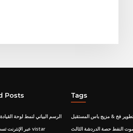
d Posts
Tags
طوير فخ & مزيج باس المستقبل
الرسم البياني لنمط لوحة القياد
ت النفط حصة الدردشة الثالث