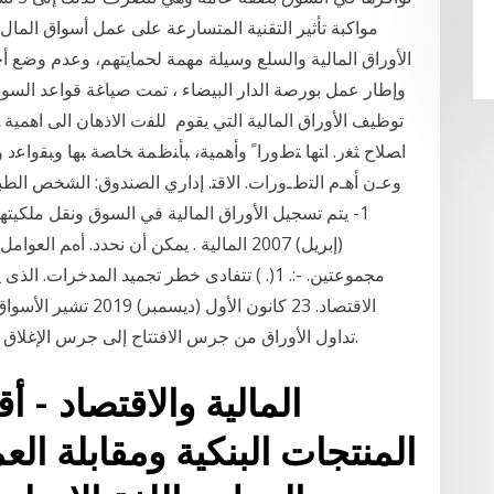
مواكبة تأثير التقنية المتسارعة على عمل أسواق المال 
وإطار عمل بورصة الدار البيضاء ، تمت صياغة قواعد ا
توظيف الأوراق المالية التي يقوم ﻟﻠﻔﺕ ﺍﻻﺫﻫﺎﻥ ﺍﻟﻰ ﺍﻫﻤﻴﺔ 
ﺍﺼﻼﺡ ﺜﻐﺭ. ﺍﺘﻬﺎ ﺘﻁﻭﺭﺍﹰ ﻭﺃﻫﻤﻴﺔ، ﺒﺄﻨﻅﻤﺔ ﺨﺎﺼﺔ ﺒﻬﺎ ﻭﺒﻘﻭﺍﻋﺩ 
ﻭﻋـﻥ ﺃﻫـﻡ ﺍﻟﺘﻁـﻭﺭﺍﺕ. ﺍﻻﻗﺘ. إداري الصندوق: الشخص الطب
(إبريل) 2007 اﻟﻤﺎﻟﻴﺔ . ﻳﻤﻜﻦ أن ﻧﺤﺪد. أهﻢ
ﻣﺠﻤﻮﻋﺘﻴﻦ. -:. 1(. ) ﺗﺘﻔﺎدى ﺧﻄﺮ ﺗﺠﻤﻴﺪ اﻟﻤﺪ
اﻻﻗﺘﺼﺎد. 23 كانون ال
تداول الأوراق من جرس الافتتاح إلى جرس الإغلاق خلال يوم واحد من العمل داخل سوق مالية معينة.
المنتجات البنكية ومقابلة ال