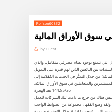
Rolfson60832
 سوق الأوراق المالية
by
Guest
ل التي تتمتع بوجود نظام مصرفي متكامل، والذي
لسندات بين البائعين الذين لهم قدرة على التمويل
يّة؛ من خلال التميُّز في الخدمات المُقدّمة إلى
لمستثمرين والمتعاملين في سوق الأوراق الماليّة.
26‏‏/5‏‏/1442 بعد الهجرة
 ليس هناك من حرج ما دامت تلك الشركات للعمل
ولقد وضع الفقهاء مجموعة من الضوابط الواجب
توافرها في السوق بصفة عامة وهي تنصرف كذلك إلى 5 تشرين الثاني (نوفمبر) 2019 خلال الاجتماع ضرورة