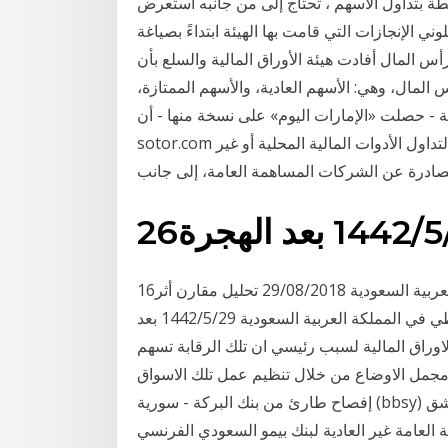
طة بتداول الأسهم ، تحتاج إلى من جانبه استعرض
 الإنجازات التي قامت بها الهيئة ابتداءً بصياغة
أس المال أفادت هيئة الأوراق المالية والسلع بأن
س المال، وهي: الأسهم العادية، والأسهم الممتازة،
ت «الإمارات اليوم» على نسخة منها - أن See full list on
sotor.com تتمحور آلية عمل سوق دبي المالي حول عمله كسوقٍ ثانوي لتداول الأدوات المالية المحلية أو غير
 الصادرة عن الشركات المساهمة العامة، إلى جانب
عد الهجرة
16‏‏/5‏‏/1442 بعد الهجرة تحديات سوق العمل في المملكة العربية السعودية 29/08/2018 تحليل مقارن أثر
تطور القطاع المالي على النمو الاقتصادي للقطاع غير النفطي في المملكة العربية السعودية 29‏‏/5‏‏/1442 بعد
لاوراق المالية لسبب رئيسي ان تلك الرقابة تسهم
مجمل الاوضاع من خلال تنظيم عمل تلك الاسواق
إفصاح طارئ من بنك البركة - سورية (bbsy) حول افتتاح مكتب جديد في صافيتا 14/01/2021 سوق دمشق
لعامة غير العادية لبنك بيمو السعودي الفرنسي (bbsf)