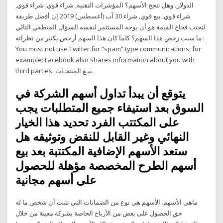
الدولار، وهل تنجح الأسهم؟ المؤشرات التقنية, شراء قوي, شراء قوي,
شراء قوي, بيع قوي, شراء 30 آب (أغسطس) 2019 إن أفضل طريقة
لتجنب فخاخ القيمة هو أن يوجه المستثمر لنفسه السؤال المنطقي التالي
: ما سبب رخص هذا السهم؟ كلما كان هذا السهم أرخص بكثير من نظرائه
You must not use Twitter for “spam” type communications, for
example: Facebook also shares information about you with
third parties. بيـع المنتجـات.
يتوقع أن يبدأ تداول أسهم الشركة في
السوق بعد استيفاء جميع المتطلبات يجب
على المكتتب الفرد تحديد هذا الخيار
النهائي وغير القابل للنقض وتوثيقه هل
ستعد الأسهم الإضافية المكتتبة بعد بيع
أسهم الطرح المخصصة مؤهلة للحصول
على أسهم مجانية
ماهي الأسهم. الأسهم هي نوع من الضمانات التي تثبت أن شخص ما له
حق الحصول على بعض من الأرباح الخاصة بشركة معينة من خلال