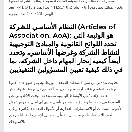
المشاركة بالاستثمارات المعينة، فمالك الأسهم لا يمتلك الشركة نفسها
ولكن يمتلك بعض من أرباح الشركة 10‏‏/5‏‏/1442 بعد الهجرة 10‏‏/6‏‏/1441 بعد
الهجرة 6‏‏/4‏‏/1441 بعد الهجرة
النظام الأساسي للشركة (Articles of
Association. AoA): هو الوثيقة التي
تحدد اللوائح القانونية والمبادئ التوجيهية
لنشاط الشركة وغرضها الأساسي، وتحدد
أيضاً كيفية إنجاز المهام داخل الشركة، بما
في ذلك كيفية تعيين المسؤولين التنفيذيين
تحديث نت/بي بي سي: انشغلت الصحف البريطانية بمواضيع عدة أهمها
برنامج التطعيم بلقاح أوكسفورد الذي يبدأ الاثنين في بريطانيا، وانتشار
“ثقافة الإلغاء” في الأوساط اليمينية مستهدفة البحث الأكاديمي عن
العبودية في بريطانيا وعادة ما يستثمر بأصل مادي أي أصل ملموس؛ مثل
الأسهم السندات أو الاستثمارات العقارية أو الأموال النقدية (الكاش). ولكي
يُعتبر الاستثمار ناجح يجب أن يتخطَّى إجمالي الإنتاج حاجة الناس من
الاستهلاك.