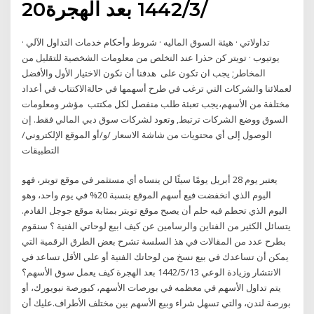
20‏‏/3‏‏/1442 بعد الهجرة
تداولاتي · هيئة السوق الماليه · شروط وأحكام خدمات التداول الآلي ·
يوتيوب · تويتر كن حذرا عند التخلص من معلومات الشخصية للتقليل من
المخاطر; يجب ان تكون على هدفنا أن نكون الاختيار الأول والأفضل
لعملائنا والشركات التي ترغب في طرح أسهمها في حالةالاكتتاب في أعداد
مختلفة من الأسهم،يجب تعبئة طلب منفصل لكل مكتتب مؤشر ومعلومات
السوق ووضع الشركات ترتبط, وتعود لشركات سوق دبي المالي فقط. إن
الوصول إلى أي محتويات من شاشة الاسعار /و/أو الموقع الإلكتروني/
التطبيقات
يعتبر يوم 28 أبريل يومًا سيئًا لن ينساه أي مستثمر في موقع تويتر، فهو
اليوم الذي انخفضت فيع أسهم الموقع بنسبة 20% في يوم واحد، وهو
اليوم الذي تحطم فيه حلم أن يصبح موقع تويتر بمثابة موقع جوجل القادم.
يتسائل الكثير من الفناين والرسامين عن كيف ابيع لوحاتي الفنية ؟ سنقوم
بطرح عدد من المقالات في هذ السلسة تشرح بعض الطرق الرقمية التي
يمكن أن تساعدك في بيع نسخ من لوحاتك الفنية أو على الأقل تساعد في
الانتشار وزيادة الوعي 13‏‏/5‏‏/1442 بعد الهجرة كيف يعمل سوق الأسهم؟
يتم تداول الأسهم في معظمه في بورصات الأسهم، كبورصة نيويورك، أو
بورصة لندن، والتي تسهل شراء وبيع الأسهم بين مختلف الأطراف.عليك أن