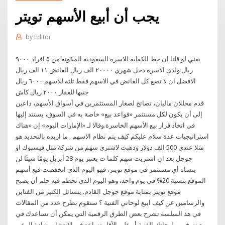
يجب أن أبيع الأسهم تويتر
by
Editor
يعني لو قلنا ان خط الكفاية للاسرة السعودية المكونة من ٥ افراد ٩٠٠٠
ريال ولدى الاسرة دخل شهري ٢٠٠٠٠ الف ريال الفائض ١١ الف ريال
الافضل ان لا تضع كل الفائض في الاسهم فقط ثلثه للاسهم ٦٠٠٠ ريال
جنبها للعقار ٢٠٠٠ ريال كاش
قدم محللان ماليان، نصائح لصغار المستثمرين في أسواق الأسهم، داعين
إلى أن يكون لكل مستثمر «قواعد بيع» خاصة به في السوق، يستند إليها
في اتخاذ قرار بيع الأسهم الخاسرة.وقالا لـ «الإمارات اليوم» إن «هناك
استراتيجيات عدة سلام عليكم كيف يتم نظام الاسهم , ما اريده بالتحديد هو
مثلا عندي 500 الف دولار وذهبت لاشتري سهم من شركة مثل فيسبوك او
جوجل بعد ان اشتريت سهم كلما ت يعتبر يوم 28 أبريل يومًا سيئًا لن
ينساه أي مستثمر في موقع تويتر، فهو اليوم الذي انخفضت فيع أسهم
الموقع بنسبة 20% في يوم واحد، وهو اليوم الذي تحطم فيه حلم أن يصبح
موقع تويتر بمثابة موقع جوجل القادم. يتسائل الكثير من الفناين
والرسامين عن كيف ابيع لوحاتي الفنية ؟ سنقوم بطرح عدد من المقالات
في هذ السلسة تشرح بعض الطرق الرقمية التي يمكن أن تساعدك في
بيع نسخ من لوحاتك الفنية أو على الأقل تساعد في الانتشار وزيادة الوعي