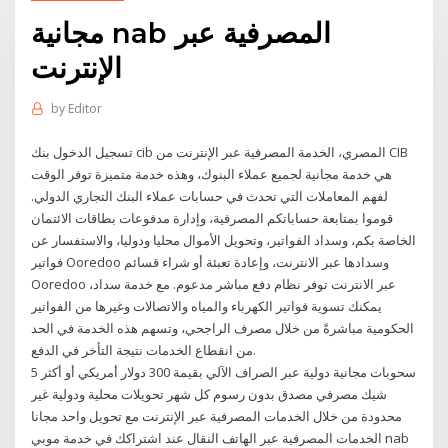
مجانية nab المصرفية عبر
الإنترنت
by
Editor
تسجيل الدخول بنك cib المصري، الخدمة المصرفية عبر الإنترنت من CIB
هي خدمة مجانية لجميع عملاء البنوك، وهذه خدمة متميزة توفر الوقت
لفهم المعاملات التي تحدث في حسابات عملاء البنك التجاري الدولي.
قوموا بمتابعة حساباتكم المصرفية، وإدارة مدفوعات بطاقات الائتمان
الخاصة بكم، وسداد الفواتير، وتحويل الأموال محليا ودوليا، والاستفسار عن
فواتير Ooredoo وسدادها عبر الانترنت، وإعادة تعبئة أو شراء قسائم
Ooredoo عبر الانترنت توفر نظام دفع مباشر مدعوم. مع خدمة سداد،
يمكنك تسوية فواتير الكهرباء والمياه والاتصالات وغيرها من الفواتير
الحكومية مباشرةً من خلال مصرف الراجحي، وتسهم هذه الخدمة في الحد
من انقطاع الخدمات نتيجة التأخر في الدفع.
5 سحوبات مجانية دولية عبر الصراف الآلي بقيمة 300 دولار أمريكي أو أكثر
شيك مصرفي مصدق بدون رسوم كل شهر تحويلات محلية ودولية غير
محدودة من خلال الخدمات المصرفية عبر الإنترنت مع تحويل واحد مجانا
الخدمات المصرفية عبر الهاتف النقال عند اشتراكك في خدمة موبي nab