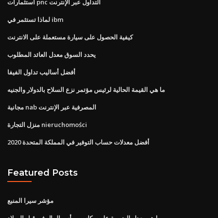
استثمارات pnc التداول عبر الإنترنت
لماذا تستثمر في ibm
كيفية الحصول على سيارة مستعملة على الانترنت
يحدد السوق معدل العائد المطلوب
أفضل أساليب تداول الفيفا
ما هي القيمة الحالية لرئيس مؤتمر نزع السلاح بالدولار والجنيه
مجانية nab المصرفية عبر الإنترنت
منزل التجارة nieruchomości
أفضل معدلات حساب التوفير في المملكة المتحدة 2020
Featured Posts
مؤشر سيرا المنبع
ما هو معدل الضريبة على مكاسب رأس المال في قبل الميلاد