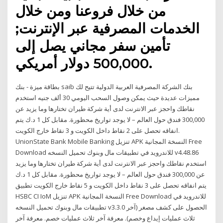
من خلال فروعنا ومن خلال
الخدمات المصرفية عبر الإنترنت;
تأمين سفر مجاني يصل إلى
500,000 دولار أمريكي.
بطاقة ميزة - بنك saib بنك الشركة المصرفية العربية الدولية تتيح لك
مميزات عديدة حيث يمكن وصول السحب اليومي 30 ألف جنيه استخدم
نقاطك واحجز عبر الانترنت لدى أية شركة طيران تختارها وما يزيد عن
300,000 فندق حول العالم – لا يوجد تواريخ محظورة. مقابل كل 1 د.ك يتم
انفاقه تحصل على 2 نقاط داخل الكويت و 3 نقاط خارج الكويت.
UnionState Bank Mobile Banking تنزيل APK النسخة المجانية Free
Download للاندرويد في تطبيقات مال وبنوك تحميل النسخه v4.48.86
استخدم نقاطك واحجز عبر الانترنت لدى أية شركة طيران تختارها وما يزيد
عن 300,000 فندق حول العالم – لا يوجد تواريخ محظورة. مقابل كل 1 د.ك
يتم انفاقه تحصل على 3 نقاط داخل الكويت و 5 نقاط خارج الكويت تطبيق
HSBC CI IoM تنزيل APK النسخة المجانية Free Download للاندرويد في
تطبيقات مال وبنوك تحميل النسخه v3.3.0 الحصول على كشف مصغر (آخر
ثلاث عمليات إيداع وخصم). معرفة آخر ثلاث عمليات خصم. معرفة آخر