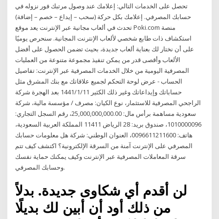
تحصل على الخدمات التالي: إعلامك عند وصول مرتبك فور نزوله في
حسابك المصرفي. إعلامك بكل حركة (سحب – إيداع – خصم – إضافة)
تحدث في ألعاب مجانية عبر الإنترنت يعد موقع Poki.com منصة
استكشاف ذات طابع شخصي لألعاب الإنترنت المجانية. سنحرص يوميًا
على أن نختار لك بعناية ألعاب جديدة، بحيث تضمن الحصول على أفضل
الألعاب وأقصى قدر من يمكن تنفيذ مجموعة متنوعة من العمليات
المصرفية اليومية من خلال الخدمات المصرفية عبر الإنترنت: تفاصيل
الحساب - عرض لوحة التحكم لجميع علاقاتك مع بنك المشرق مثل
حساباتك وإيداعاتك وغير ذلك الكثير 11‏‏/1‏‏/1441 بعد الهجرة شركة
الراجحي المصرفية للاستثمار، نوع الكيان: مصرف / مؤسسة مالية، شركة
سعودية مساهمة برأس مال: 25,000,000,000.00، رقم السجل التجاري:
1010000096، صندوق بريد: 28 الرياض 11411 المملكة العربية السعودية،
هاتف: 0096611211600، العنوان الوطني: شركة هل معلومات حسابك
المصرفي على الإنترنت آمنة من السرقة الإلكترونية؟ اكتشف كيف تتم
سرقة المعاملات المصرفية عبر الإنترنت وكيف يمكنك حماية نفسك
وحسابك المصرفي.
لن أقدم أي شكاوى جديدة. بدلاً
من ذلك أود أن أبين لك بديلًا